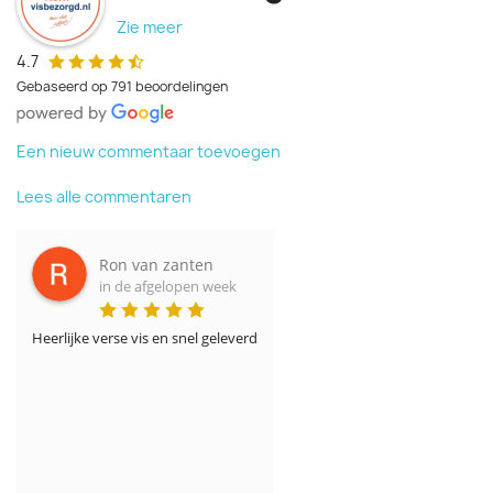
Zie meer
4.7
Gebaseerd op 791 beoordelingen
Een nieuw commentaar toevoegen
Lees alle commentaren
Ivan Kempeneers
in de afgelopen week
Die ervaring was nieuw voor mij. Verse haring is nergens te 
vinden maar hier wel. Ik heb het eens uitgetest en het was een 
openbaring. De prijsverhouding prijs en kwaliteit is super. De 
haringen waren zeker vers en het vervoer. verdient zeker een 
pluim. Het werd verstuurd op droog ijs en was half bevroren. 
Bewonderingswaardig dat die van zo ver verstuurd wordt . het 
aangegeven tijdstip is correct gevolgd en het trackingsysteem is 
optimaal. Ik wil er nog aan toevoegen dat er ook nog andere vis 