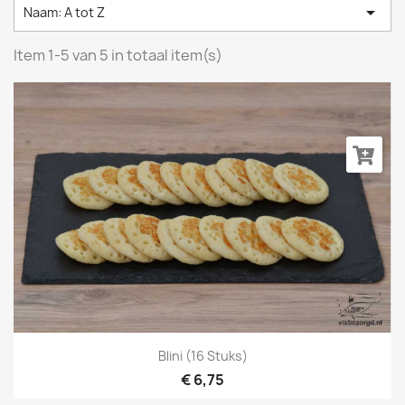

Naam: A tot Z
Item 1-5 van 5 in totaal item(s)
Blini (16 Stuks)
€ 6,75