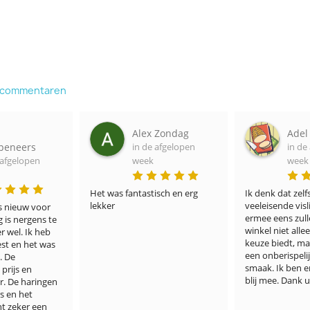
e commentaren
x Zondag
Adel Portner
Jac
de afgelopen
in de afgelopen
in 
ek
week
we
tisch en erg 
Ik denk dat zelfs de meest 
Hebben alle vi
veeleisende visliefhebbers het 
courante.

ermee eens zullen zijn dat uw 
In mijn geval 
winkel niet alleen een ruime 
ingevroren vis
keuze biedt, maar vooral ook 
volgens het et
een onberispelijke kwaliteit en 
datum was ver
smaak. Ik ben er ontzettend 
Wettelijk mag 
blij mee. Dank u wel!
worden.

Visbezorgd zelf
verkeerde etik