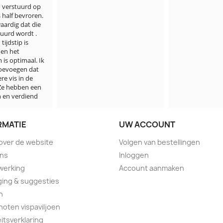
gezet, fout van
Ik word daar n
bezorgd over.

Jammer, maar 
minder goede 
visbezorgd.
RMATIE
UW ACCOUNT
 over de website
Volgen van bestellingen
ons
Inloggen
werking
Account aanmaken
ing & suggesties
n
oten vispaviljoen
eitsverklaring