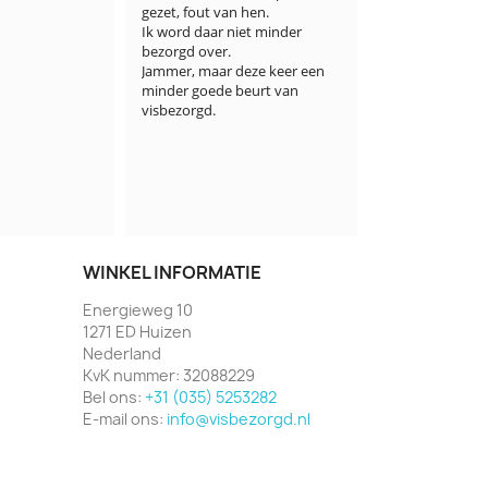
 hen.

pluim. Het we
iet minder 
droog ijs en w
Bewonderingsw
deze keer een 
van zo ver ver
beurt van 
het aangegeven 
correct gevolg
trackingsystee
wil er nog aan
er ook nog and
bestelling was
klant gewonn
WINKEL INFORMATIE
Energieweg 10
1271 ED Huizen
Nederland
KvK nummer:
32088229
Bel ons:
+31 (035) 5253282
E-mail ons:
info@visbezorgd.nl