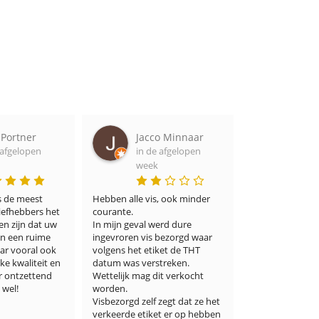
co Minnaar
Ron van zanten
Iva
de afgelopen
in de afgelopen
Ke
ek
week
in 
wee
s, ook minder 
Heerlijke verse vis en snel 
geleverd
Die ervaring w
werd dure 
mij. Verse hari
 bezorgd waar 
vinden maar hi
iket de THT 
het eens uitge
streken. 
een openbarin
dit verkocht 
prijsverhouding
kwaliteit is su
 zegt dat ze het 
waren zeker ve
et er op hebben 
vervoer. verdi