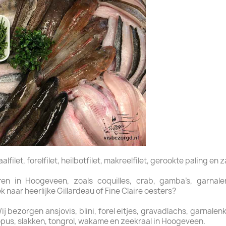
filet, forelfilet, heilbotfilet, makreelfilet, gerookte paling en z
n in Hoogeveen, zoals coquilles, crab, gamba’s, garnalen,
naar heerlijke Gillardeau of Fine Claire oesters?
bezorgen ansjovis, blini, forel eitjes, gravadlachs, garnalenkro
pus, slakken, tongrol, wakame en zeekraal in Hoogeveen.