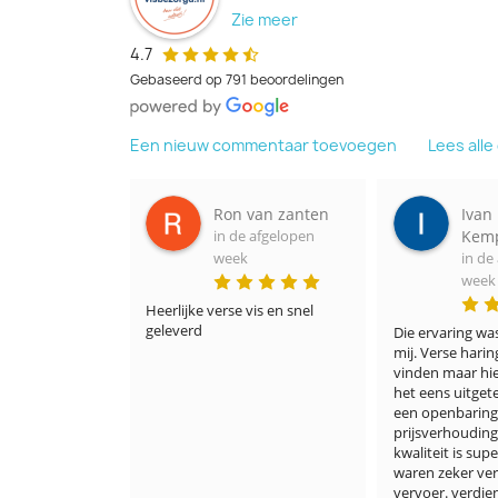
Zie meer
4.7
Gebaseerd op 791 beoordelingen
Een nieuw commentaar toevoegen
Lees all
n van zanten
Ivan
Ale
de afgelopen
Kempeneers
in 
ek
in de afgelopen
we
week
 vis en snel 
Het was fantas
lekker
Die ervaring was nieuw voor 
mij. Verse haring is nergens te 
vinden maar hier wel. Ik heb 
het eens uitgetest en het was 
een openbaring. De 
prijsverhouding prijs en 
kwaliteit is super. De haringen 
waren zeker vers en het 
vervoer. verdient zeker een 