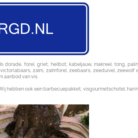
dorade, forel, griet, heilbot, kabeljauw, makreel, tong, pali
, victoriabaars, zalm, zalmforel, zeebaars, zeeduivel, zeewol
im aanbod van vis.
 Wij hebben ook een barbecuepakket, visgourmetschotel, harin