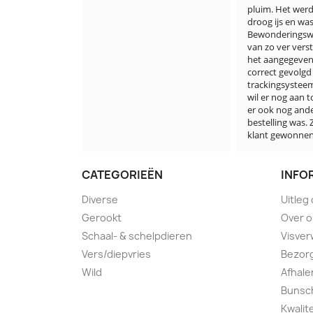
pluim. Het werd verstuurd op 
droog ijs en was half bevroren. 
Bewonderingswaardig dat die 
van zo ver verstuurd wordt . 
het aangegeven tijdstip is 
correct gevolgd en het 
trackingsysteem is optimaal. Ik 
wil er nog aan toevoegen dat 
er ook nog andere vis in de 
bestelling was. Ze hebben een 
klant gewonnen en verdiend
CATEGORIEËN
INFO
Diverse
Uitleg
Gerookt
Over 
Schaal- & schelpdieren
Visver
Vers/diepvries
Bezorg
Wild
Afhale
Bunsch
Kwalit