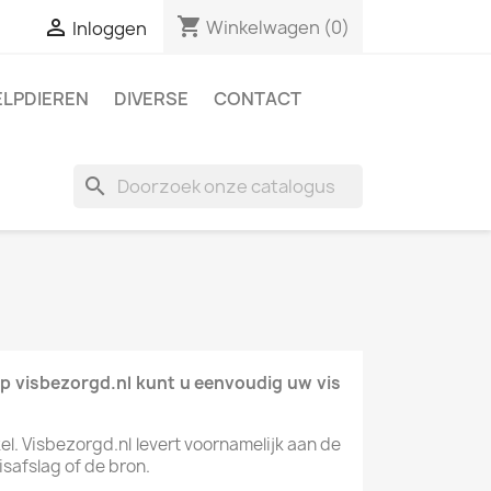
shopping_cart

Winkelwagen
(0)
Inloggen
ELPDIEREN
DIVERSE
CONTACT
search
Op visbezorgd.nl kunt u eenvoudig uw vis
kel. Visbezorgd.nl levert voornamelijk aan de
safslag of de bron.