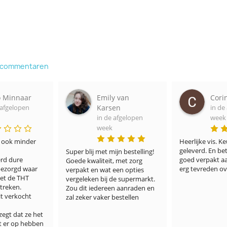
e commentaren
o Minnaar
Emily van
Cori
 afgelopen
Karsen
in de
in de afgelopen
week
week
, ook minder 
Heerlijke vis. Keu
geleverd. En be
Super blij met mijn bestelling! 
rd dure 
goed verpakt aan
Goede kwaliteit, met zorg 
bezorgd waar 
erg tevreden ov
verpakt en wat een opties 
et de THT 
vergeleken bij de supermarkt. 
reken. 
Zou dit iedereen aanraden en 
t verkocht 
zal zeker vaker bestellen
zegt dat ze het 
t er op hebben 