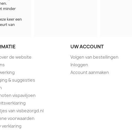
hen.

et minder 
ze keer een 
eurt van 
RMATIE
UW ACCOUNT
 over de website
Volgen van bestellingen
ons
Inloggen
werking
Account aanmaken
ing & suggesties
n
oten vispaviljoen
eitsverklaring
tjes van visbezorgd.nl
ene voorwaarden
y verklaring