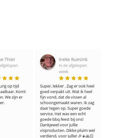
ne Thier
Ineke Ruesink
Adel
 afgelopen
in de afgelopen
in de
week
week
rig op tijd 
Super, lekker . Zag er ook heel 
Ik denk dat zelf
taalbaar. Komt 
goed verpakt uit. Wat ik heel 
veeleisende visl
. We zijn er 
fijn vond, dat de vissen al 
ermee eens zulle
er.
schoongemaakt waren. Ik zag 
winkel niet alle
daar tegen op. Super goede 
keuze biedt, ma
service. Het was een echt 
een onberispelij
goede bbq feest bij ons! 
smaak. Ik ben e
Dankjewel voor jullie 
blij mee. Dank u
visproducten. Dikke pluim wel 
verdiend, voor jullie! 🎉☀️🙏🏻