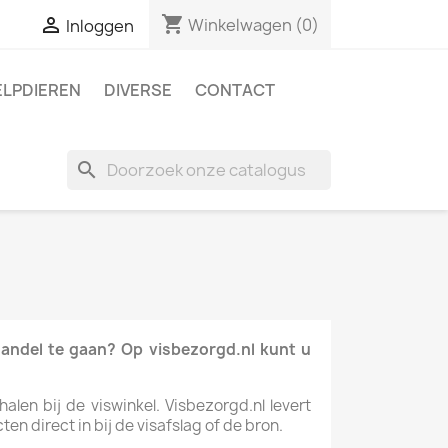
shopping_cart

Winkelwagen
(0)
Inloggen
ELPDIEREN
DIVERSE
CONTACT
search
handel te gaan? Op visbezorgd.nl kunt u
len bij de viswinkel. Visbezorgd.nl levert
n direct in bij de visafslag of de bron.