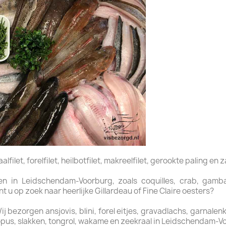
filet, forelfilet, heilbotfilet, makreelfilet, gerookte paling en z
 in Leidschendam-Voorburg, zoals coquilles, crab, gamba’s
u op zoek naar heerlijke Gillardeau of Fine Claire oesters?
bezorgen ansjovis, blini, forel eitjes, gravadlachs, garnalenkro
opus, slakken, tongrol, wakame en zeekraal in Leidschendam-V