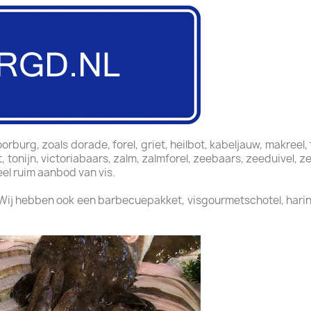
burg, zoals dorade, forel, griet, heilbot, kabeljauw, makreel, 
t, tonijn, victoriabaars, zalm, zalmforel, zeebaars, zeeduivel,
el ruim aanbod van vis.
 Wij hebben ook een barbecuepakket, visgourmetschotel, harin