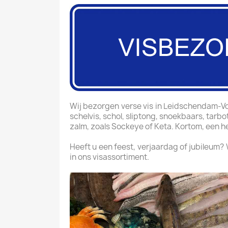
Wij bezorgen verse vis in Leidschendam-Voor
schelvis, schol, sliptong, snoekbaars, tarbo
zalm, zoals Sockeye of Keta. Kortom, een he
Heeft u een feest, verjaardag of jubileum?
in ons visassortiment.