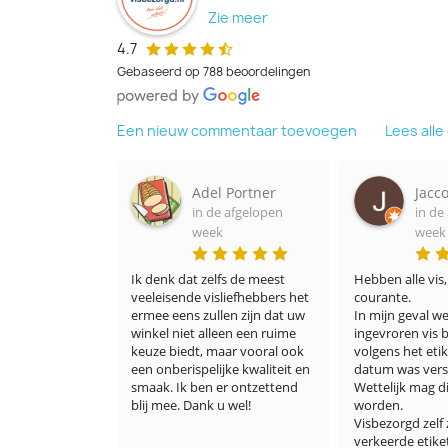
Zie meer
4.7
Gebaseerd op 788 beoordelingen
Een nieuw commentaar toevoegen
Lees all
e Ruesink
Adel Portner
Jacc
 afgelopen
in de afgelopen
in de
week
week
Zag er ook heel 
Ik denk dat zelfs de meest 
Hebben alle vis
. Wat ik heel 
veeleisende visliefhebbers het 
courante.

 vissen al 
ermee eens zullen zijn dat uw 
In mijn geval we
waren. Ik zag 
winkel niet alleen een ruime 
ingevroren vis 
Super goede 
keuze biedt, maar vooral ook 
volgens het etik
 een echt 
een onberispelijke kwaliteit en 
datum was verst
bij ons! 
smaak. Ik ben er ontzettend 
Wettelijk mag di
ullie 
blij mee. Dank u wel!
worden.

ikke pluim wel 
Visbezorgd zelf 
ullie! 🎉☀️🙏🏻
verkeerde etike