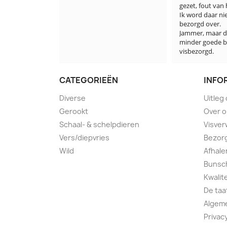
gezet, fout van 
Ik word daar ni
bezorgd over.

Jammer, maar de
minder goede b
visbezorgd.
CATEGORIEËN
INFO
Diverse
Uitleg
Gerookt
Over 
Schaal- & schelpdieren
Visver
Vers/diepvries
Bezorg
Wild
Afhale
Bunsch
Kwalit
De taa
Algem
Privac