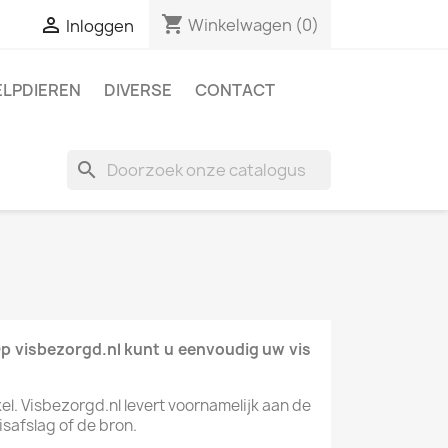
shopping_cart

Winkelwagen
(0)
Inloggen
ELPDIEREN
DIVERSE
CONTACT
search
 Op visbezorgd.nl kunt u eenvoudig uw vis
kel. Visbezorgd.nl levert voornamelijk aan de
safslag of de bron.