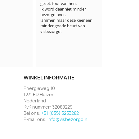
 hen.

pluim. Het we
iet minder 
droog ijs en w
Bewonderingsw
deze keer een 
van zo ver ver
beurt van 
het aangegeven 
correct gevolg
trackingsystee
wil er nog aan
er ook nog and
bestelling was
klant gewonn
WINKEL INFORMATIE
Energieweg 10
1271 ED Huizen
Nederland
KvK nummer:
32088229
Bel ons:
+31 (035) 5253282
E-mail ons:
info@visbezorgd.nl