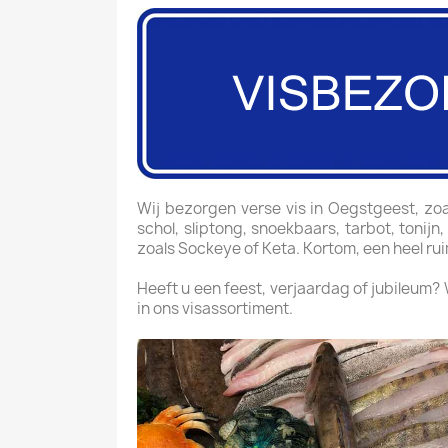
Wij bezorgen verse vis in Oegstgeest, zoals
schol, sliptong, snoekbaars, tarbot, tonijn
zoals Sockeye of Keta. Kortom, een heel ru
Heeft u een feest, verjaardag of jubileum?
in ons visassortiment.