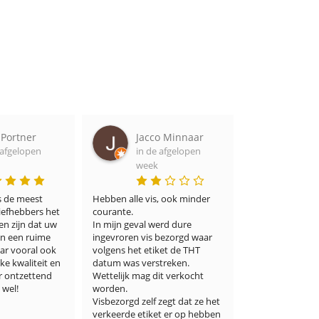
co Minnaar
Ron van zanten
Iva
de afgelopen
in de afgelopen
Ke
ek
week
in 
wee
s, ook minder 
Heerlijke verse vis en snel 
geleverd
Die ervaring w
werd dure 
mij. Verse hari
 bezorgd waar 
vinden maar hi
iket de THT 
het eens uitge
streken. 
een openbarin
dit verkocht 
prijsverhouding
kwaliteit is su
 zegt dat ze het 
waren zeker ve
et er op hebben 
vervoer. verdi