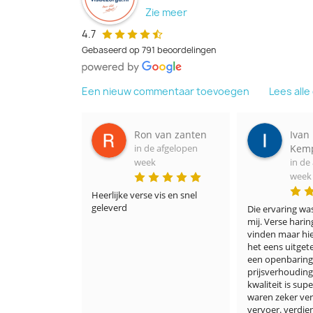
Zie meer
4.7
Gebaseerd op 791 beoordelingen
Een nieuw commentaar toevoegen
Lees all
n van zanten
Ivan
Ale
de afgelopen
Kempeneers
in 
ek
in de afgelopen
we
week
 vis en snel 
Het was fantas
lekker
Die ervaring was nieuw voor 
mij. Verse haring is nergens te 
vinden maar hier wel. Ik heb 
het eens uitgetest en het was 
een openbaring. De 
prijsverhouding prijs en 
kwaliteit is super. De haringen 
waren zeker vers en het 
vervoer. verdient zeker een 