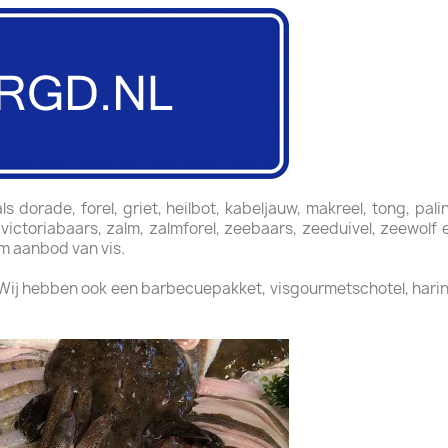
 dorade, forel, griet, heilbot, kabeljauw, makreel, tong, pali
, victoriabaars, zalm, zalmforel, zeebaars, zeeduivel, zeewol
im aanbod van vis.
 Wij hebben ook een barbecuepakket, visgourmetschotel, harin