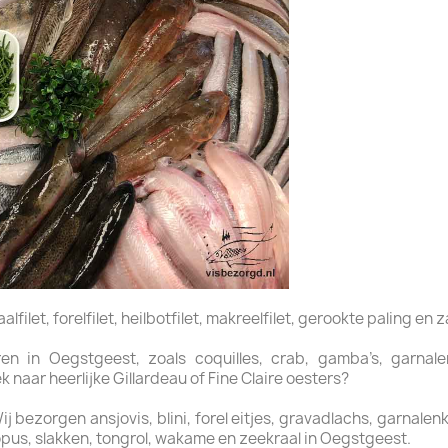
filet, forelfilet, heilbotfilet, makreelfilet, gerookte paling en z
n in Oegstgeest, zoals coquilles, crab, gamba’s, garnalen,
naar heerlijke Gillardeau of Fine Claire oesters?
bezorgen ansjovis, blini, forel eitjes, gravadlachs, garnalenkro
pus, slakken, tongrol, wakame en zeekraal in Oegstgeest.