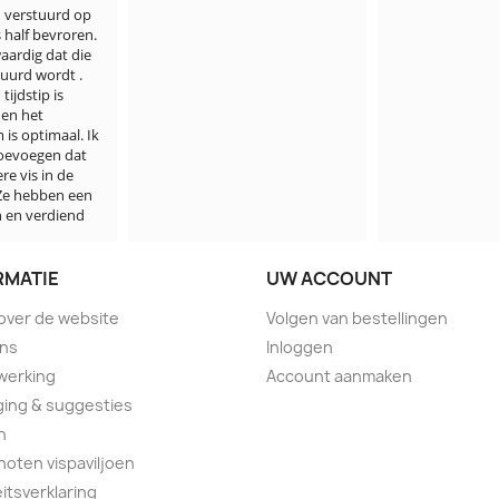
gezet, fout van
Ik word daar n
bezorgd over.

Jammer, maar 
minder goede 
visbezorgd.
RMATIE
UW ACCOUNT
 over de website
Volgen van bestellingen
ons
Inloggen
werking
Account aanmaken
ing & suggesties
n
oten vispaviljoen
eitsverklaring