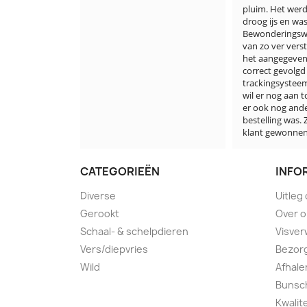
pluim. Het werd verstuurd op 
droog ijs en was half bevroren. 
Bewonderingswaardig dat die 
van zo ver verstuurd wordt . 
het aangegeven tijdstip is 
correct gevolgd en het 
trackingsysteem is optimaal. Ik 
wil er nog aan toevoegen dat 
er ook nog andere vis in de 
bestelling was. Ze hebben een 
klant gewonnen en verdiend
CATEGORIEËN
INFO
Diverse
Uitleg
Gerookt
Over 
Schaal- & schelpdieren
Visver
Vers/diepvries
Bezorg
Wild
Afhale
Bunsch
Kwalit