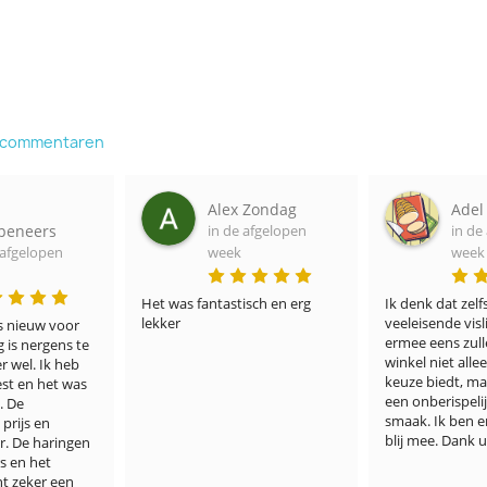
e commentaren
x Zondag
Adel Portner
Jac
de afgelopen
in de afgelopen
in 
ek
week
we
tisch en erg 
Ik denk dat zelfs de meest 
Hebben alle vi
veeleisende visliefhebbers het 
courante.

ermee eens zullen zijn dat uw 
In mijn geval 
winkel niet alleen een ruime 
ingevroren vis
keuze biedt, maar vooral ook 
volgens het et
een onberispelijke kwaliteit en 
datum was ver
smaak. Ik ben er ontzettend 
Wettelijk mag 
blij mee. Dank u wel!
worden.

Visbezorgd zelf
verkeerde etik