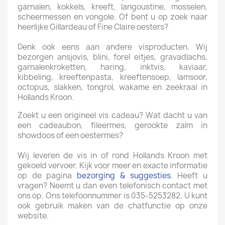
garnalen, kokkels, kreeft, langoustine, mosselen,
scheermessen en vongole. Of bent u op zoek naar
heerlijke Gillardeau of Fine Claire oesters?
Denk ook eens aan andere visproducten. Wij
bezorgen ansjovis, blini, forel eitjes, gravadlachs,
garnalenkroketten, haring, inktvis, kaviaar,
kibbeling, kreeftenpasta, kreeftensoep, lamsoor,
octopus, slakken, tongrol, wakame en zeekraal in
Hollands Kroon.
Zoekt u een origineel vis cadeau? Wat dacht u van
een cadeaubon, fileermes, gerookte zalm in
showdoos of een oestermes?
Wij leveren de vis in of rond Hollands Kroon met
gekoeld vervoer. Kijk voor meer en exacte informatie
op de pagina
bezorging & suggesties
. Heeft u
vragen? Neemt u dan even telefonisch contact met
ons op. Ons telefoonnummer is 035-5253282. U kunt
ook gebruik maken van de chatfunctie op onze
website.