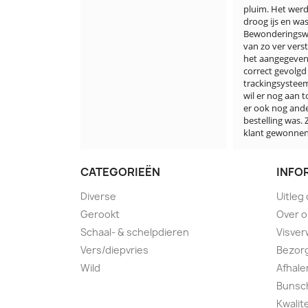
pluim. Het werd verstuurd op 
droog ijs en was half bevroren. 
Bewonderingswaardig dat die 
van zo ver verstuurd wordt . 
het aangegeven tijdstip is 
correct gevolgd en het 
trackingsysteem is optimaal. Ik 
wil er nog aan toevoegen dat 
er ook nog andere vis in de 
bestelling was. Ze hebben een 
klant gewonnen en verdiend
CATEGORIEËN
INFO
Diverse
Uitleg
Gerookt
Over 
Schaal- & schelpdieren
Visver
Vers/diepvries
Bezorg
Wild
Afhale
Bunsch
Kwalit