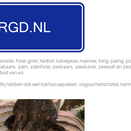
rade, forel, griet, heilbot, kabeljauw, makreel, tong, paling, p
oriabaars, zalm, zalmforel, zeebaars, zeeduivel, zeewolf en zw
bod van vis.
 Wij hebben ook een barbecuepakket, visgourmetschotel, harin