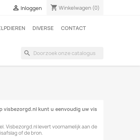
shopping_cart

Winkelwagen
(0)
Inloggen
ELPDIEREN
DIVERSE
CONTACT
search
Op visbezorgd.nl kunt u eenvoudig uw vis
kel. Visbezorgd.nl levert voornamelijk aan de
safslag of de bron.