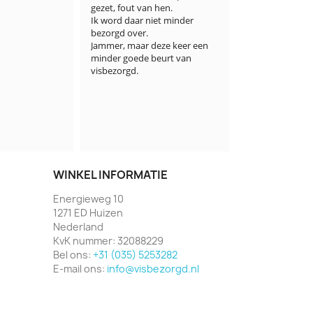
an hen.

pluim. Het w
niet minder 
droog ijs en 


Bewonderings
 deze keer een 
van zo ver ve
 beurt van 
het aangegeve
correct gevol
trackingsyste
wil er nog aa
er ook nog an
bestelling wa
klant gewon
WINKEL INFORMATIE
Energieweg 10
1271 ED Huizen
Nederland
KvK nummer:
32088229
Bel ons:
+31 (035) 5253282
E-mail ons:
info@visbezorgd.nl