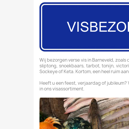
Wij bezorgen verse vis in Barneveld, zoals do
sliptong, snoekbaars, tarbot, tonijn, vict
Sockeye of Keta. Kortom, een heel ruim aan
Heeft u een feest, verjaardag of jubileum?
in ons visassortiment.