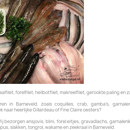
filet, forelfilet, heilbotfilet, makreelfilet, gerookte paling en z
n in Barneveld, zoals coquilles, crab, gamba’s, garnalen,
naar heerlijke Gillardeau of Fine Claire oesters?
bezorgen ansjovis, blini, forel eitjes, gravadlachs, garnalenkro
pus, slakken, tongrol, wakame en zeekraal in Barneveld.