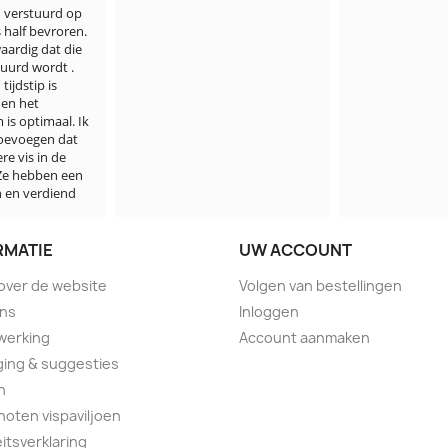
gezet, fout v
Ik word daar 
bezorgd over.
Jammer, maar
minder goede
visbezorgd.
RMATIE
UW ACCOUNT
 over de website
Volgen van bestellingen
ons
Inloggen
werking
Account aanmaken
ing & suggesties
n
oten vispaviljoen
eitsverklaring