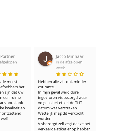
cco Minnaar
Ron van zanten
Iv
 de afgelopen
in de afgelopen
Ke
ek
week
in
we
is, ook minder 
Heerlijke verse vis en snel 
geleverd
Die ervaring 
 werd dure 
mij. Verse har
is bezorgd waar 
vinden maar h
tiket de THT 
het eens uitg
rstreken. 
een openbari
 dit verkocht 
prijsverhoudi
kwaliteit is s
lf zegt dat ze het 
waren zeker v
iket er op hebben 
vervoer. verd