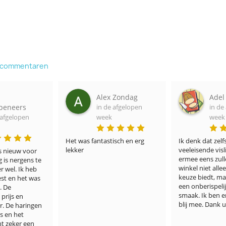
e commentaren
ex Zondag
Adel Portner
Ja
 de afgelopen
in de afgelopen
in
ek
week
we
stisch en erg 
Ik denk dat zelfs de meest 
Hebben alle v
veeleisende visliefhebbers het 
courante.

ermee eens zullen zijn dat uw 
In mijn geval
winkel niet alleen een ruime 
ingevroren v
keuze biedt, maar vooral ook 
volgens het e
een onberispelijke kwaliteit en 
datum was ve
smaak. Ik ben er ontzettend 
Wettelijk mag
blij mee. Dank u wel!
worden.

Visbezorgd ze
verkeerde et