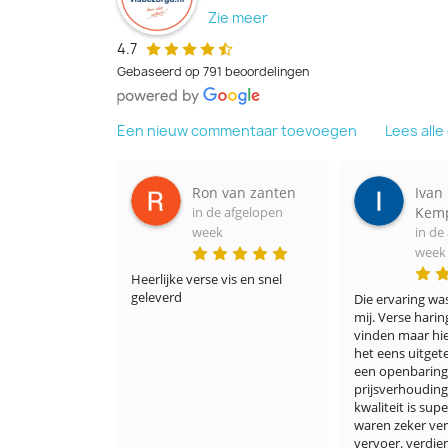
Zie meer
4.7
Gebaseerd op 791 beoordelingen
Een nieuw commentaar toevoegen
Lees all
n van zanten
Ivan
Al
 de afgelopen
Kempeneers
in
eek
in de afgelopen
we
week
e vis en snel 
Het was fanta
lekker
Die ervaring was nieuw voor 
mij. Verse haring is nergens te 
vinden maar hier wel. Ik heb 
het eens uitgetest en het was 
een openbaring. De 
prijsverhouding prijs en 
kwaliteit is super. De haringen 
waren zeker vers en het 
vervoer. verdient zeker een 