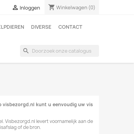
shopping_cart

Winkelwagen
(0)
Inloggen
ELPDIEREN
DIVERSE
CONTACT
search
Op visbezorgd.nl kunt u eenvoudig uw vis
el. Visbezorgd.nl levert voornamelijk aan de
safslag of de bron.