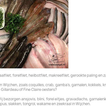
filet, forelfilet, heilbotfilet, makreelfilet, gerookte paling en z
n Wijchen, zoals coquilles, crab, gamba’s, garnalen, kokkels, 
 Gillardeau of Fine Claire oesters?
bezorgen ansjovis, blini, forel eitjes, gravadlachs, garnalenkro
pus, slakken, tongrol, wakame en zeekraal in Wijchen.