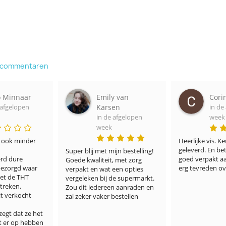
e commentaren
o Minnaar
Emily van
Cori
 afgelopen
Karsen
in de
in de afgelopen
week
week
, ook minder 
Heerlijke vis. Keu
geleverd. En be
Super blij met mijn bestelling! 
rd dure 
goed verpakt aan
Goede kwaliteit, met zorg 
bezorgd waar 
erg tevreden ov
verpakt en wat een opties 
et de THT 
vergeleken bij de supermarkt. 
reken. 
Zou dit iedereen aanraden en 
t verkocht 
zal zeker vaker bestellen
zegt dat ze het 
t er op hebben 