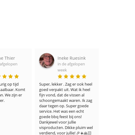
ne Thier
Ineke Ruesink
Adel
 afgelopen
in de afgelopen
in de
week
week
rig op tijd 
Super, lekker . Zag er ook heel 
Ik denk dat zelf
taalbaar. Komt 
goed verpakt uit. Wat ik heel 
veeleisende visl
. We zijn er 
fijn vond, dat de vissen al 
ermee eens zulle
er.
schoongemaakt waren. Ik zag 
winkel niet alle
daar tegen op. Super goede 
keuze biedt, ma
service. Het was een echt 
een onberispelij
goede bbq feest bij ons! 
smaak. Ik ben e
Dankjewel voor jullie 
blij mee. Dank u
visproducten. Dikke pluim wel 
verdiend, voor jullie! 🎉☀️🙏🏻