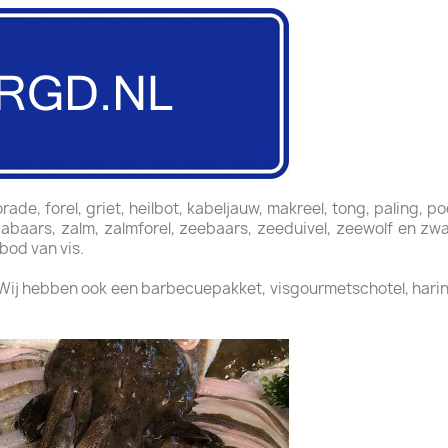
ade, forel, griet, heilbot, kabeljauw, makreel, tong, paling, po
oriabaars, zalm, zalmforel, zeebaars, zeeduivel, zeewolf en zw
bod van vis.
 Wij hebben ook een barbecuepakket, visgourmetschotel, harin