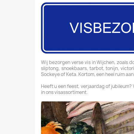
Wij bezorgen verse vis in Wijchen, zoals dor
sliptong, snoekbaars, tarbot, tonijn, vict
Sockeye of Keta. Kortom, een heel ruim aan
Heeft u een feest, verjaardag of jubileum?
in ons visassortiment.