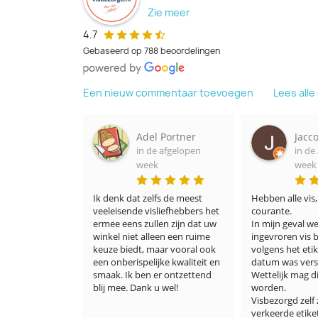
Zie meer
4.7
Gebaseerd op 788 beoordelingen
Een nieuw commentaar toevoegen
Lees all
e Ruesink
Adel Portner
Jacc
 afgelopen
in de afgelopen
in de
week
week
Zag er ook heel 
Ik denk dat zelfs de meest 
Hebben alle vis
. Wat ik heel 
veeleisende visliefhebbers het 
courante.

 vissen al 
ermee eens zullen zijn dat uw 
In mijn geval we
waren. Ik zag 
winkel niet alleen een ruime 
ingevroren vis 
Super goede 
keuze biedt, maar vooral ook 
volgens het etik
 een echt 
een onberispelijke kwaliteit en 
datum was verst
bij ons! 
smaak. Ik ben er ontzettend 
Wettelijk mag di
ullie 
blij mee. Dank u wel!
worden.

ikke pluim wel 
Visbezorgd zelf 
ullie! 🎉☀️🙏🏻
verkeerde etike