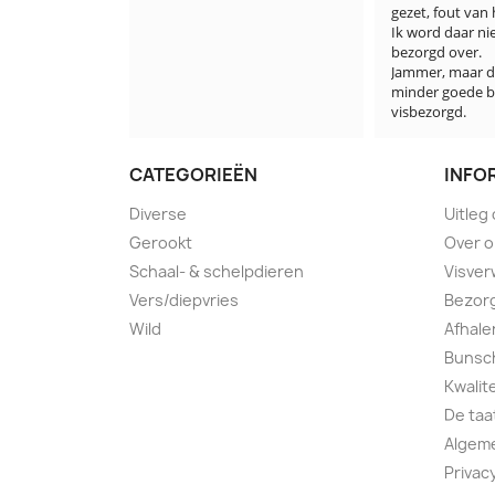
gezet, fout van 
Ik word daar ni
bezorgd over.

Jammer, maar de
minder goede b
visbezorgd.
CATEGORIEËN
INFO
Diverse
Uitleg
Gerookt
Over 
Schaal- & schelpdieren
Visver
Vers/diepvries
Bezorg
Wild
Afhale
Bunsch
Kwalit
De taa
Algem
Privac