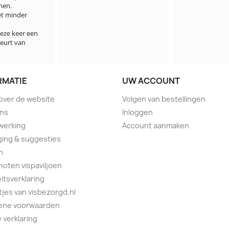
hen.

et minder 
ze keer een 
eurt van 
RMATIE
UW ACCOUNT
 over de website
Volgen van bestellingen
ons
Inloggen
werking
Account aanmaken
ing & suggesties
n
oten vispaviljoen
eitsverklaring
tjes van visbezorgd.nl
ene voorwaarden
y verklaring