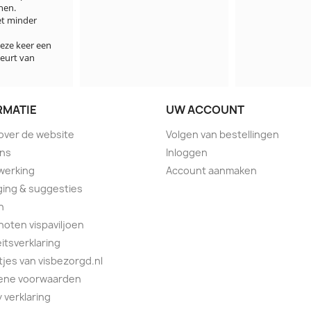
der 
er een 
an 
RMATIE
UW ACCOUNT
 over de website
Volgen van bestellingen
ons
Inloggen
werking
Account aanmaken
ing & suggesties
n
oten vispaviljoen
eitsverklaring
tjes van visbezorgd.nl
ene voorwaarden
y verklaring