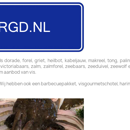
dorade, forel, griet, heilbot, kabeljauw, makreel, tong, pali
, victoriabaars, zalm, zalmforel, zeebaars, zeeduivel, zeewol
im aanbod van vis.
 Wij hebben ook een barbecuepakket, visgourmetschotel, harin