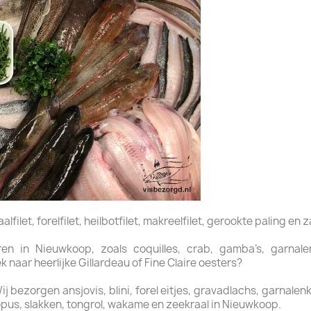
filet, forelfilet, heilbotfilet, makreelfilet, gerookte paling en z
n in Nieuwkoop, zoals coquilles, crab, gamba’s, garnalen,
naar heerlijke Gillardeau of Fine Claire oesters?
bezorgen ansjovis, blini, forel eitjes, gravadlachs, garnalenkro
pus, slakken, tongrol, wakame en zeekraal in Nieuwkoop.