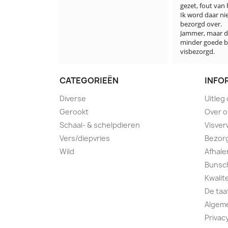
gezet, fout van hen.

Ik word daar niet min
bezorgd over.

Jammer, maar deze ke
minder goede beurt v
visbezorgd.
CATEGORIEËN
INFO
Diverse
Uitleg
Gerookt
Over 
Schaal- & schelpdieren
Visver
Vers/diepvries
Bezorg
Wild
Afhale
Bunsch
Kwalit
De taa
Algem
Privac