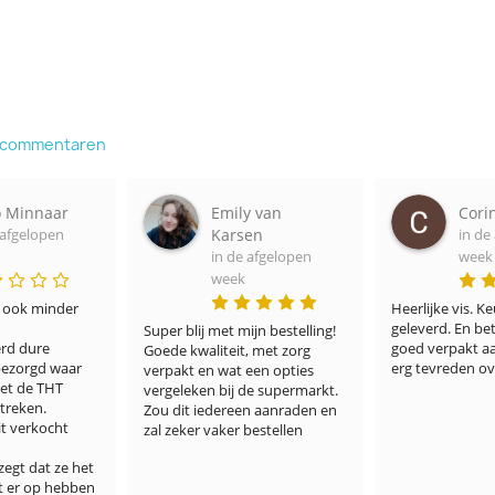
e commentaren
naar
Emily van
Corine Th
open
Karsen
in de afgel
in de afgelopen
week
week
minder 
Heerlijke vis. Keurig op
geleverd. En betaalba
Super blij met mijn bestelling! 
e 
goed verpakt aan. We z
Goede kwaliteit, met zorg 
d waar 
erg tevreden over.
verpakt en wat een opties 
 THT 
vergeleken bij de supermarkt. 
. 
Zou dit iedereen aanraden en 
ocht 
zal zeker vaker bestellen
at ze het 
p hebben 