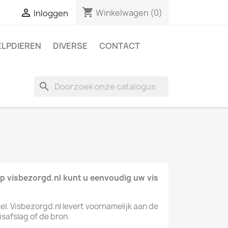
shopping_cart

Winkelwagen
(0)
Inloggen
ELPDIEREN
DIVERSE
CONTACT
search
Op visbezorgd.nl kunt u eenvoudig uw vis
kel. Visbezorgd.nl levert voornamelijk aan de
safslag of de bron.