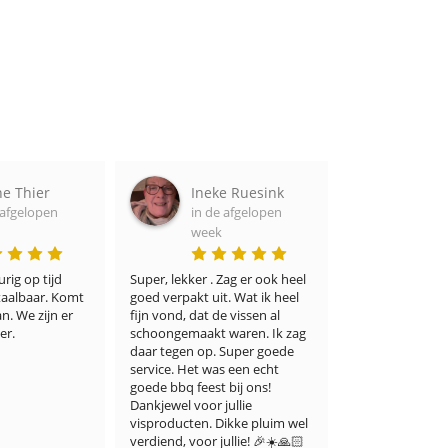
ier
Ineke Ruesink
Adel Port
open
in de afgelopen
in de afgel
week
week
 tijd 
Super, lekker . Zag er ook heel 
Ik denk dat zelfs de m
ar. Komt 
goed verpakt uit. Wat ik heel 
veeleisende visliefheb
ijn er 
fijn vond, dat de vissen al 
ermee eens zullen zijn
schoongemaakt waren. Ik zag 
winkel niet alleen een
daar tegen op. Super goede 
keuze biedt, maar voo
service. Het was een echt 
een onberispelijke kwal
goede bbq feest bij ons! 
smaak. Ik ben er ontz
Dankjewel voor jullie 
blij mee. Dank u wel!
visproducten. Dikke pluim wel 
verdiend, voor jullie! 🎉☀️🙏🏻