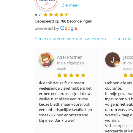
Zie meer
4.7
Gebaseerd op 788 beoordelingen
Een nieuw commentaar toevoegen
Lees all
sink
Adel Portner
Jacco Min
lopen
in de afgelopen
in de afgel
week
week
ook heel 
Ik denk dat zelfs de meest 
Hebben alle vis, ook 
ik heel 
veeleisende visliefhebbers het 
courante.

n al 
ermee eens zullen zijn dat uw 
In mijn geval werd dur
 Ik zag 
winkel niet alleen een ruime 
ingevroren vis bezorg
 goede 
keuze biedt, maar vooral ook 
volgens het etiket de
cht 
een onberispelijke kwaliteit en 
datum was verstreken
s! 
smaak. Ik ben er ontzettend 
Wettelijk mag dit verk
blij mee. Dank u wel!
worden.

luim wel 
Visbezorgd zelf zegt d
 🎉☀️🙏🏻
verkeerde etiket er o