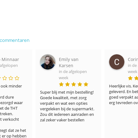
e commentaren
 Minnaar
Emily van
Corine
fgelopen
Karsen
in de a
in de afgelopen
week
week
ook minder 
Heerlijke vis. Keuri
geleverd. En beta
Super blij met mijn bestelling! 
 dure 
goed verpakt aan. 
Goede kwaliteit, met zorg 
zorgd waar 
erg tevreden over
verpakt en wat een opties 
 de THT 
vergeleken bij de supermarkt. 
eken. 
Zou dit iedereen aanraden en 
verkocht 
zal zeker vaker bestellen
gt dat ze het 
er op hebben 