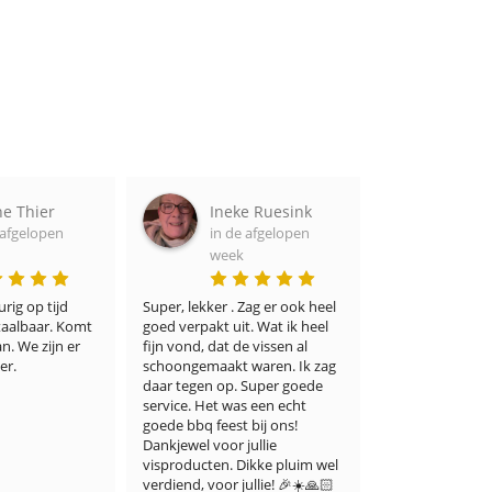
 Thier
Ineke Ruesink
Adel P
fgelopen
in de afgelopen
in de a
week
week
g op tijd 
Super, lekker . Zag er ook heel 
Ik denk dat zelfs 
albaar. Komt 
goed verpakt uit. Wat ik heel 
veeleisende vislie
We zijn er 
fijn vond, dat de vissen al 
ermee eens zullen 
.
schoongemaakt waren. Ik zag 
winkel niet alleen
daar tegen op. Super goede 
keuze biedt, maar
service. Het was een echt 
een onberispelijke
goede bbq feest bij ons! 
smaak. Ik ben er 
Dankjewel voor jullie 
blij mee. Dank u w
visproducten. Dikke pluim wel 
verdiend, voor jullie! 🎉☀️🙏🏻