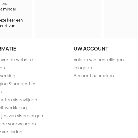
n.

 minder 
e keer een 
rt van 
RMATIE
UW ACCOUNT
 over de website
Volgen van bestellingen
ons
Inloggen
werking
Account aanmaken
ing & suggesties
n
oten vispaviljoen
eitsverklaring
tjes van visbezorgd.nl
ene voorwaarden
y verklaring