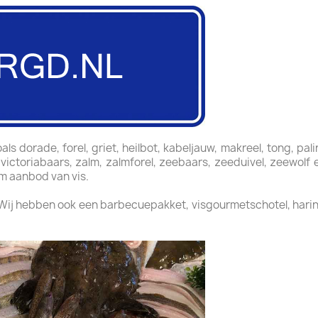
als dorade, forel, griet, heilbot, kabeljauw, makreel, tong, pal
, victoriabaars, zalm, zalmforel, zeebaars, zeeduivel, zeewol
im aanbod van vis.
 Wij hebben ook een barbecuepakket, visgourmetschotel, harin