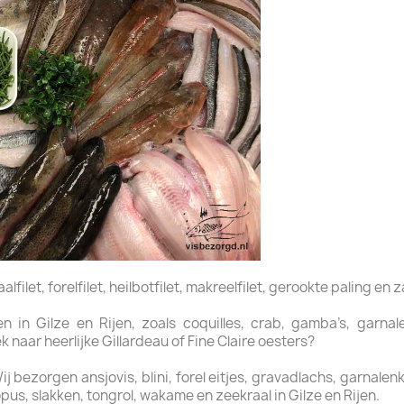
filet, forelfilet, heilbotfilet, makreelfilet, gerookte paling en z
 in Gilze en Rijen, zoals coquilles, crab, gamba’s, garnalen
naar heerlijke Gillardeau of Fine Claire oesters?
bezorgen ansjovis, blini, forel eitjes, gravadlachs, garnalenkro
us, slakken, tongrol, wakame en zeekraal in Gilze en Rijen.