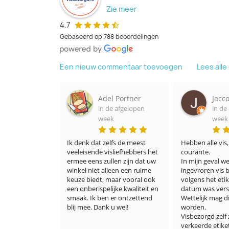
Zie meer
4.7
Gebaseerd op 788 beoordelingen
Een nieuw commentaar toevoegen
Lees all
Ruesink
Adel Portner
Jacco
fgelopen
in de afgelopen
in de a
week
week
g er ook heel 
Ik denk dat zelfs de meest 
Hebben alle vis, 
Wat ik heel 
veeleisende visliefhebbers het 
courante.

issen al 
ermee eens zullen zijn dat uw 
In mijn geval werd
ren. Ik zag 
winkel niet alleen een ruime 
ingevroren vis be
per goede 
keuze biedt, maar vooral ook 
volgens het etiket
en echt 
een onberispelijke kwaliteit en 
datum was verstr
j ons! 
smaak. Ik ben er ontzettend 
Wettelijk mag dit 
lie 
blij mee. Dank u wel!
worden.

ke pluim wel 
Visbezorgd zelf ze
lie! 🎉☀️🙏🏻
verkeerde etiket 