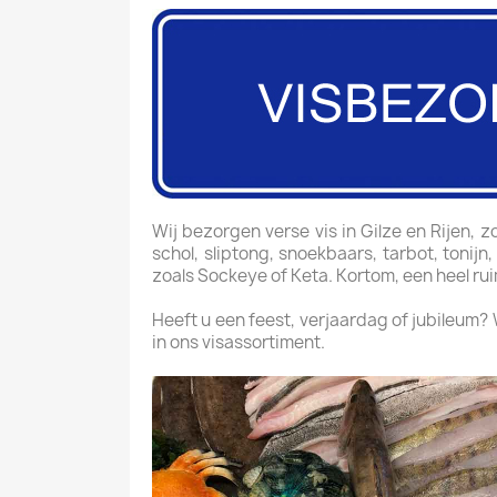
Wij bezorgen verse vis in Gilze en Rijen, zo
schol, sliptong, snoekbaars, tarbot, tonijn
zoals Sockeye of Keta. Kortom, een heel ru
Heeft u een feest, verjaardag of jubileum?
in ons visassortiment.