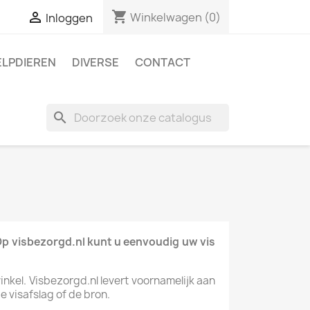
shopping_cart

Winkelwagen
(0)
Inloggen
ELPDIEREN
DIVERSE
CONTACT
search
? Op visbezorgd.nl kunt u eenvoudig uw vis
winkel. Visbezorgd.nl levert voornamelijk aan
 visafslag of de bron.