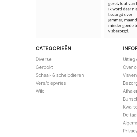
gezet, fout van he
Ik word daar niet
bezorgd over.

Jammer, maar dez
minder goede beu
visbezorgd.
CATEGORIEËN
INFO
Diverse
Uitleg
Gerookt
Over 
Schaal- & schelpdieren
Visver
Vers/diepvries
Bezorg
Wild
Afhale
Bunsch
Kwalit
De taa
Algem
Privac