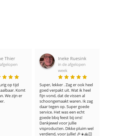
Ineke Ruesink
Adel Portner
in de afgelopen
in de afgelopen
week
week
Super, lekker . Zag er ook heel 
Ik denk dat zelfs de meest 
mt 
goed verpakt uit. Wat ik heel 
veeleisende visliefhebbers h
r 
fijn vond, dat de vissen al 
ermee eens zullen zijn dat 
schoongemaakt waren. Ik zag 
winkel niet alleen een ruime
daar tegen op. Super goede 
keuze biedt, maar vooral o
service. Het was een echt 
een onberispelijke kwaliteit
goede bbq feest bij ons! 
smaak. Ik ben er ontzetten
Dankjewel voor jullie 
blij mee. Dank u wel!
visproducten. Dikke pluim wel 
verdiend, voor jullie! 🎉☀️🙏🏻