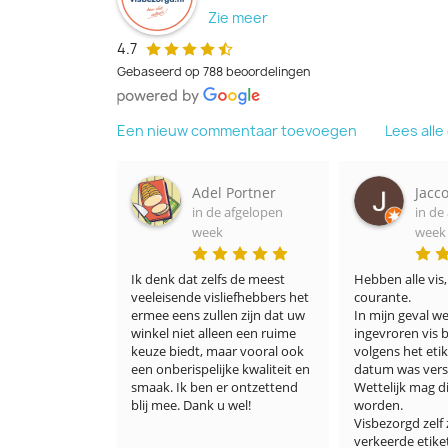
Zie meer
4.7
Gebaseerd op 788 beoordelingen
Een nieuw commentaar toevoegen
Lees all
Adel Portner
Jacco Minnaar
in de afgelopen
in de afgelopen
week
week
eel 
Ik denk dat zelfs de meest 
Hebben alle vis, ook minder
l 
veeleisende visliefhebbers het 
courante.

ermee eens zullen zijn dat uw 
In mijn geval werd dure 
ag 
winkel niet alleen een ruime 
ingevroren vis bezorgd waa
 
keuze biedt, maar vooral ook 
volgens het etiket de THT 
een onberispelijke kwaliteit en 
datum was verstreken. 
smaak. Ik ben er ontzettend 
Wettelijk mag dit verkocht 
blij mee. Dank u wel!
worden.

wel 
Visbezorgd zelf zegt dat ze 
🏻
verkeerde etiket er op heb