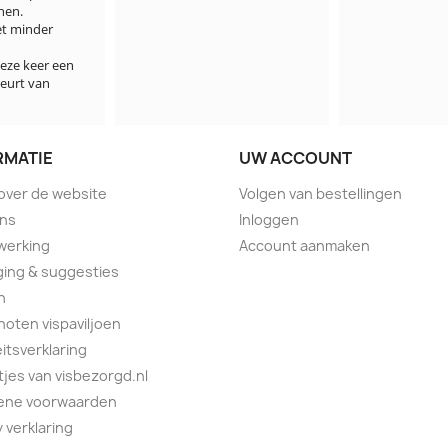
der 
er een 
an 
RMATIE
UW ACCOUNT
 over de website
Volgen van bestellingen
ons
Inloggen
werking
Account aanmaken
ing & suggesties
n
oten vispaviljoen
eitsverklaring
tjes van visbezorgd.nl
ene voorwaarden
y verklaring