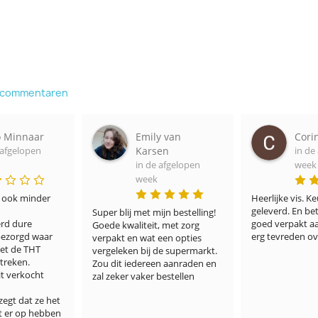
e commentaren
naar
Emily van
Corine Th
open
Karsen
in de afgel
in de afgelopen
week
week
minder 
Heerlijke vis. Keurig op
geleverd. En betaalba
Super blij met mijn bestelling! 
e 
goed verpakt aan. We z
Goede kwaliteit, met zorg 
d waar 
erg tevreden over.
verpakt en wat een opties 
 THT 
vergeleken bij de supermarkt. 
. 
Zou dit iedereen aanraden en 
ocht 
zal zeker vaker bestellen
at ze het 
p hebben 