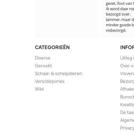
gezet, fout van hen.

Ik word daar niet min
bezorgd over.

Jammer, maar deze ke
minder goede beurt v
visbezorgd.
CATEGORIEËN
INFO
Diverse
Uitleg
Gerookt
Over 
Schaal- & schelpdieren
Visver
Vers/diepvries
Bezorg
Wild
Afhale
Bunsch
Kwalit
De taa
Algem
Privac