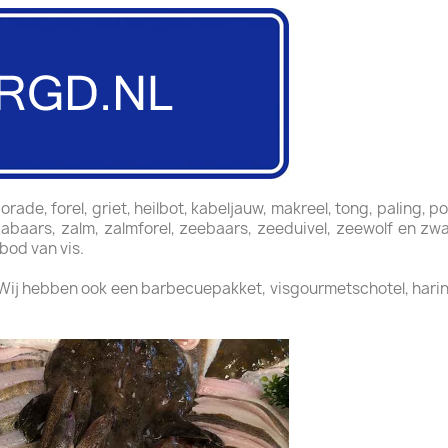
ade, forel, griet, heilbot, kabeljauw, makreel, tong, paling, po
oriabaars, zalm, zalmforel, zeebaars, zeeduivel, zeewolf en zw
bod van vis.
 Wij hebben ook een barbecuepakket, visgourmetschotel, harin