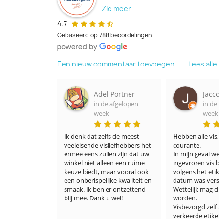
Zie meer
4.7
Gebaseerd op 788 beoordelingen
Een nieuw commentaar toevoegen
Lees all
sink
Adel Portner
Jacco Min
lopen
in de afgelopen
in de afgel
week
week
ook heel 
Ik denk dat zelfs de meest 
Hebben alle vis, ook 
ik heel 
veeleisende visliefhebbers het 
courante.

n al 
ermee eens zullen zijn dat uw 
In mijn geval werd dur
 Ik zag 
winkel niet alleen een ruime 
ingevroren vis bezorg
 goede 
keuze biedt, maar vooral ook 
volgens het etiket de
cht 
een onberispelijke kwaliteit en 
datum was verstreken
s! 
smaak. Ik ben er ontzettend 
Wettelijk mag dit verk
blij mee. Dank u wel!
worden.

luim wel 
Visbezorgd zelf zegt d
 🎉☀️🙏🏻
verkeerde etiket er o