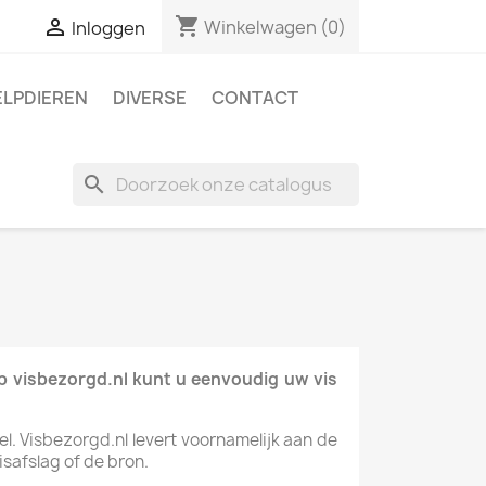
shopping_cart

Winkelwagen
(0)
Inloggen
ELPDIEREN
DIVERSE
CONTACT
search
Op visbezorgd.nl kunt u eenvoudig uw vis
el. Visbezorgd.nl levert voornamelijk aan de
safslag of de bron.