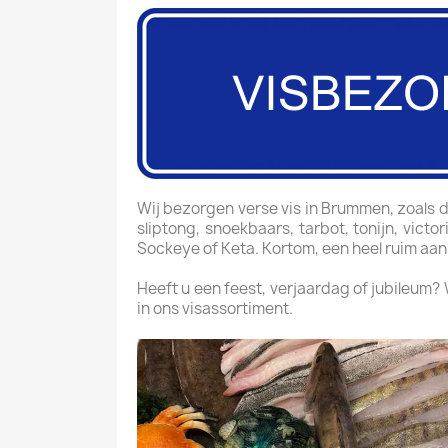
Wij bezorgen verse vis in Brummen, zoals dor
sliptong, snoekbaars, tarbot, tonijn, vict
Sockeye of Keta. Kortom, een heel ruim aan
Heeft u een feest, verjaardag of jubileum?
in ons visassortiment.