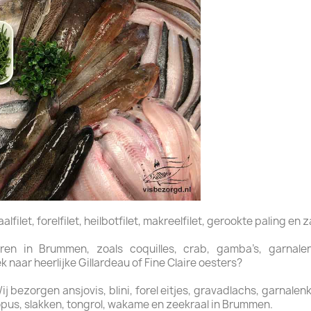
filet, forelfilet, heilbotfilet, makreelfilet, gerookte paling en z
en in Brummen, zoals coquilles, crab, gamba’s, garnalen, 
naar heerlijke Gillardeau of Fine Claire oesters?
bezorgen ansjovis, blini, forel eitjes, gravadlachs, garnalenkro
opus, slakken, tongrol, wakame en zeekraal in Brummen.