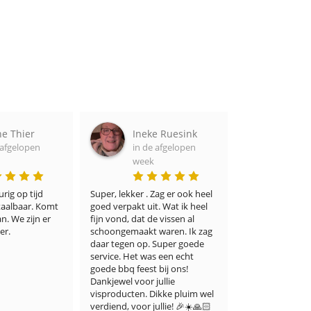
ier
Ineke Ruesink
Adel Port
open
in de afgelopen
in de afgel
week
week
 tijd 
Super, lekker . Zag er ook heel 
Ik denk dat zelfs de m
ar. Komt 
goed verpakt uit. Wat ik heel 
veeleisende visliefheb
ijn er 
fijn vond, dat de vissen al 
ermee eens zullen zijn
schoongemaakt waren. Ik zag 
winkel niet alleen een
daar tegen op. Super goede 
keuze biedt, maar voo
service. Het was een echt 
een onberispelijke kwal
goede bbq feest bij ons! 
smaak. Ik ben er ontz
Dankjewel voor jullie 
blij mee. Dank u wel!
visproducten. Dikke pluim wel 
verdiend, voor jullie! 🎉☀️🙏🏻