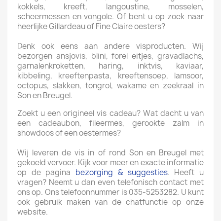
kokkels, kreeft, langoustine, mosselen,
scheermessen en vongole. Of bent u op zoek naar
heerlijke Gillardeau of Fine Claire oesters?
Denk ook eens aan andere visproducten. Wij
bezorgen ansjovis, blini, forel eitjes, gravadlachs,
garnalenkroketten, haring, inktvis, kaviaar,
kibbeling, kreeftenpasta, kreeftensoep, lamsoor,
octopus, slakken, tongrol, wakame en zeekraal in
Son en Breugel.
Zoekt u een origineel vis cadeau? Wat dacht u van
een cadeaubon, fileermes, gerookte zalm in
showdoos of een oestermes?
Wij leveren de vis in of rond Son en Breugel met
gekoeld vervoer. Kijk voor meer en exacte informatie
op de pagina
bezorging & suggesties
. Heeft u
vragen? Neemt u dan even telefonisch contact met
ons op. Ons telefoonnummer is 035-5253282. U kunt
ook gebruik maken van de chatfunctie op onze
website.