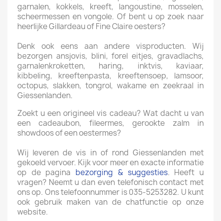
garnalen, kokkels, kreeft, langoustine, mosselen,
scheermessen en vongole. Of bent u op zoek naar
heerlijke Gillardeau of Fine Claire oesters?
Denk ook eens aan andere visproducten. Wij
bezorgen ansjovis, blini, forel eitjes, gravadlachs,
garnalenkroketten, haring, inktvis, kaviaar,
kibbeling, kreeftenpasta, kreeftensoep, lamsoor,
octopus, slakken, tongrol, wakame en zeekraal in
Giessenlanden.
Zoekt u een origineel vis cadeau? Wat dacht u van
een cadeaubon, fileermes, gerookte zalm in
showdoos of een oestermes?
Wij leveren de vis in of rond Giessenlanden met
gekoeld vervoer. Kijk voor meer en exacte informatie
op de pagina
bezorging & suggesties
. Heeft u
vragen? Neemt u dan even telefonisch contact met
ons op. Ons telefoonnummer is 035-5253282. U kunt
ook gebruik maken van de chatfunctie op onze
website.