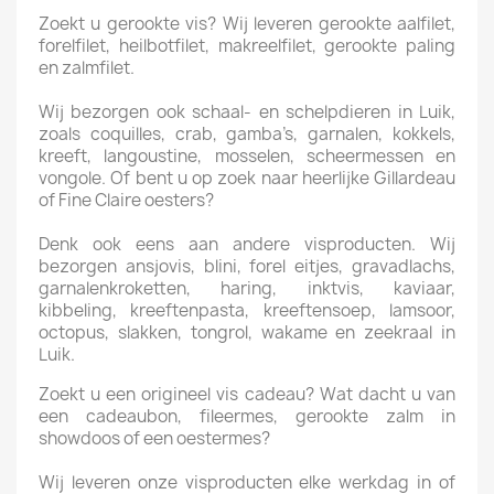
Zoekt u gerookte vis? Wij leveren gerookte aalfilet,
forelfilet, heilbotfilet, makreelfilet, gerookte paling
en zalmfilet.
Wij bezorgen ook schaal- en schelpdieren in Luik,
zoals coquilles, crab, gamba’s, garnalen, kokkels,
kreeft, langoustine, mosselen, scheermessen en
vongole. Of bent u op zoek naar heerlijke Gillardeau
of Fine Claire oesters?
Denk ook eens aan andere visproducten. Wij
bezorgen ansjovis, blini, forel eitjes, gravadlachs,
garnalenkroketten, haring, inktvis, kaviaar,
kibbeling, kreeftenpasta, kreeftensoep, lamsoor,
octopus, slakken, tongrol, wakame en zeekraal in
Luik.
Zoekt u een origineel vis cadeau? Wat dacht u van
een cadeaubon, fileermes, gerookte zalm in
showdoos of een oestermes?
Wij leveren onze visproducten elke werkdag in of