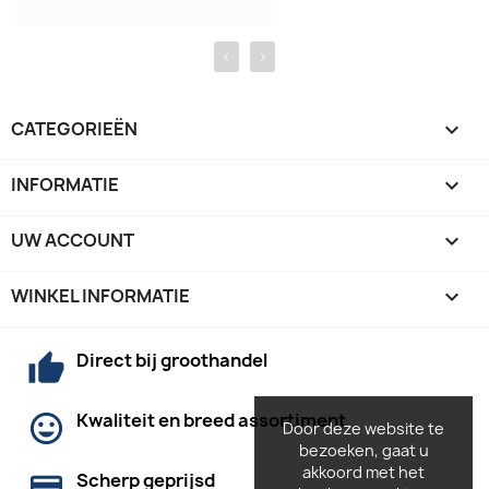
‹
›
CATEGORIEËN

INFORMATIE

UW ACCOUNT

WINKEL INFORMATIE
keyboard_arrow_down
Direct bij groothandel
Kwaliteit en breed assortiment
Door deze website te
bezoeken, gaat u
akkoord met het
Scherp geprijsd