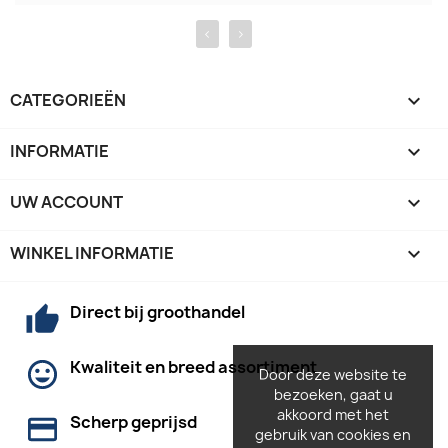
‹
›
CATEGORIEËN

INFORMATIE

UW ACCOUNT

WINKEL INFORMATIE
keyboard_arrow_down
Direct bij groothandel
Kwaliteit en breed assortiment
Door deze website te
bezoeken, gaat u
akkoord met het
Scherp geprijsd
gebruik van cookies en