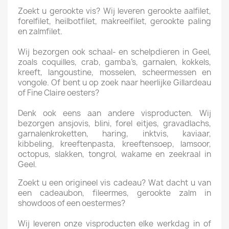
Zoekt u gerookte vis? Wij leveren gerookte aalfilet,
forelfilet, heilbotfilet, makreelfilet, gerookte paling
en zalmfilet.
Wij bezorgen ook schaal- en schelpdieren in Geel,
zoals coquilles, crab, gamba’s, garnalen, kokkels,
kreeft, langoustine, mosselen, scheermessen en
vongole. Of bent u op zoek naar heerlijke Gillardeau
of Fine Claire oesters?
Denk ook eens aan andere visproducten. Wij
bezorgen ansjovis, blini, forel eitjes, gravadlachs,
garnalenkroketten, haring, inktvis, kaviaar,
kibbeling, kreeftenpasta, kreeftensoep, lamsoor,
octopus, slakken, tongrol, wakame en zeekraal in
Geel.
Zoekt u een origineel vis cadeau? Wat dacht u van
een cadeaubon, fileermes, gerookte zalm in
showdoos of een oestermes?
Wij leveren onze visproducten elke werkdag in of