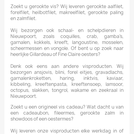
Zoekt u gerookte vis? Wij leveren gerookte aalfilet,
forelfilet, heilbotfilet, makreelfilet, gerookte paling
en zalmfilet.
Wij bezorgen ook schaal- en schelpdieren in
Nieuwpoort, zoals coquilles, crab, gamba’s,
garnalen, kokkels, kreeft, langoustine, mosselen,
scheermessen en vongole. Of bent u op zoek naar
heerlijke Gillardeau of Fine Claire oesters?
Denk ook eens aan andere visproducten. Wij
bezorgen ansjovis, blini, forel eitjes, gravadlachs,
garnalenkroketten, haring, inktvis, kaviaar,
kibbeling, kreeftenpasta, kreeftensoep, lamsoor,
octopus, slakken, tongrol, wakame en zeekraal in
Nieuwpoort.
Zoekt u een origineel vis cadeau? Wat dacht u van
een cadeaubon, fileermes, gerookte zalm in
showdoos of een oestermes?
Wij leveren onze visproducten elke werkdag in of