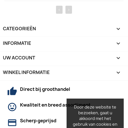
‹
›
CATEGORIEËN

INFORMATIE

UW ACCOUNT

WINKEL INFORMATIE
keyboard_arrow_down
Direct bij groothandel
Kwaliteit en breed assortiment
Door deze website te
bezoeken, gaat u
akkoord met het
Scherp geprijsd
gebruik van cookies en