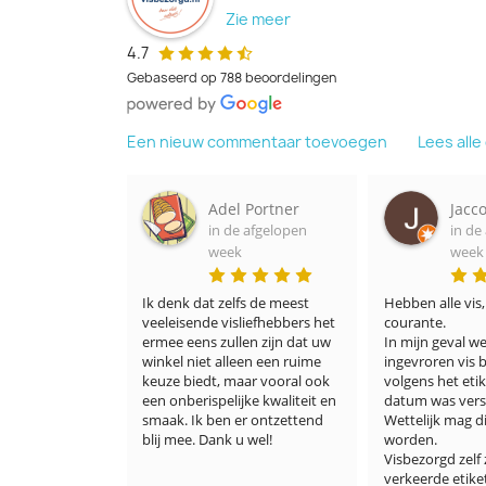
Zie meer
4.7
Gebaseerd op 788 beoordelingen
Een nieuw commentaar toevoegen
Lees all
Ruesink
Adel Portner
Jacco
fgelopen
in de afgelopen
in de a
week
week
g er ook heel 
Ik denk dat zelfs de meest 
Hebben alle vis, 
Wat ik heel 
veeleisende visliefhebbers het 
courante.

issen al 
ermee eens zullen zijn dat uw 
In mijn geval werd
ren. Ik zag 
winkel niet alleen een ruime 
ingevroren vis be
per goede 
keuze biedt, maar vooral ook 
volgens het etiket
en echt 
een onberispelijke kwaliteit en 
datum was verstr
j ons! 
smaak. Ik ben er ontzettend 
Wettelijk mag dit 
lie 
blij mee. Dank u wel!
worden.

ke pluim wel 
Visbezorgd zelf ze
lie! 🎉☀️🙏🏻
verkeerde etiket 