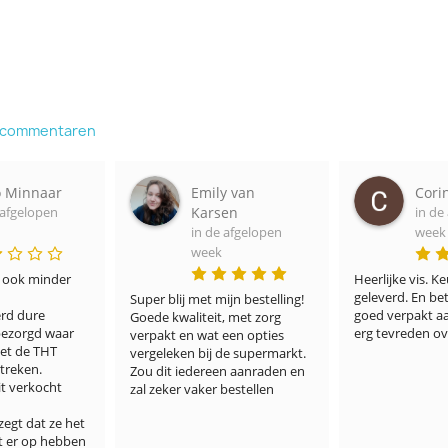
e commentaren
 Minnaar
Emily van
Corine
fgelopen
Karsen
in de a
in de afgelopen
week
week
ook minder 
Heerlijke vis. Keuri
geleverd. En beta
Super blij met mijn bestelling! 
 dure 
goed verpakt aan. 
Goede kwaliteit, met zorg 
zorgd waar 
erg tevreden over
verpakt en wat een opties 
 de THT 
vergeleken bij de supermarkt. 
eken. 
Zou dit iedereen aanraden en 
verkocht 
zal zeker vaker bestellen
gt dat ze het 
er op hebben 