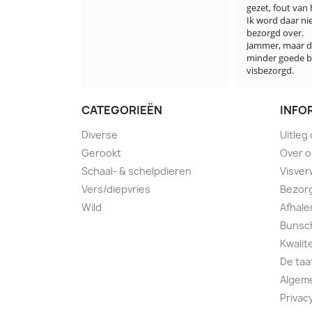
gezet, fout van he
Ik word daar niet
bezorgd over.

Jammer, maar dez
minder goede beu
visbezorgd.
CATEGORIEËN
INFO
Diverse
Uitleg
Gerookt
Over 
Schaal- & schelpdieren
Visver
Vers/diepvries
Bezorg
Wild
Afhale
Bunsch
Kwalit
De taa
Algem
Privac