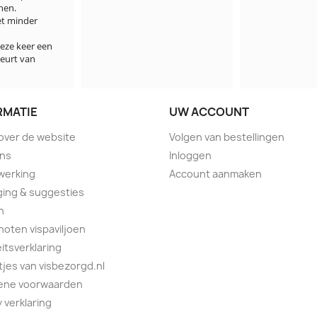
n.

 minder 
e keer een 
rt van 
RMATIE
UW ACCOUNT
 over de website
Volgen van bestellingen
ons
Inloggen
werking
Account aanmaken
ing & suggesties
n
oten vispaviljoen
eitsverklaring
tjes van visbezorgd.nl
ene voorwaarden
y verklaring