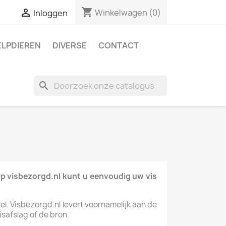
shopping_cart

Winkelwagen
(0)
Inloggen
ELPDIEREN
DIVERSE
CONTACT
search
 Op visbezorgd.nl kunt u eenvoudig uw vis
kel. Visbezorgd.nl levert voornamelijk aan de
safslag of de bron.