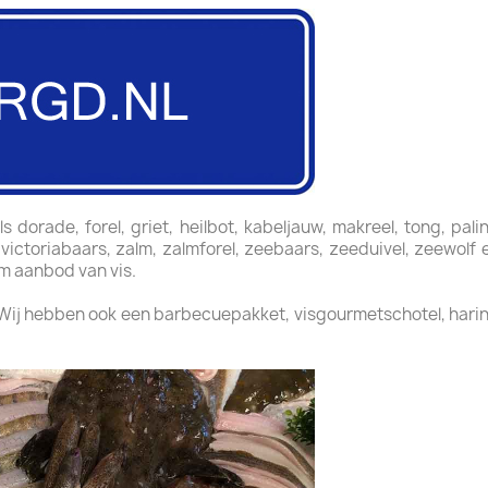
 dorade, forel, griet, heilbot, kabeljauw, makreel, tong, pali
, victoriabaars, zalm, zalmforel, zeebaars, zeeduivel, zeewol
im aanbod van vis.
 Wij hebben ook een barbecuepakket, visgourmetschotel, harin