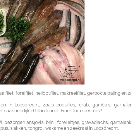
filet, forelfilet, heilbotfilet, makreelfilet, gerookte paling en z
n in Loosdrecht, zoals coquilles, crab, gamba’s, garnalen,
naar heerlijke Gillardeau of Fine Claire oesters?
bezorgen ansjovis, blini, forel eitjes, gravadlachs, garnalenkro
pus, slakken, tongrol, wakame en zeekraal in Loosdrecht.