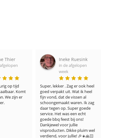
 Thier
Ineke Ruesink
Adel P
fgelopen
in de afgelopen
in de a
week
week
g op tijd 
Super, lekker . Zag er ook heel 
Ik denk dat zelfs 
albaar. Komt 
goed verpakt uit. Wat ik heel 
veeleisende vislie
We zijn er 
fijn vond, dat de vissen al 
ermee eens zullen 
.
schoongemaakt waren. Ik zag 
winkel niet alleen
daar tegen op. Super goede 
keuze biedt, maar
service. Het was een echt 
een onberispelijke
goede bbq feest bij ons! 
smaak. Ik ben er 
Dankjewel voor jullie 
blij mee. Dank u w
visproducten. Dikke pluim wel 
verdiend, voor jullie! 🎉☀️🙏🏻