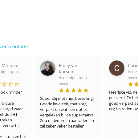
e commentaren
y van
Corine Thier
Inek
en
in de afgelopen
in de
 afgelopen
week
week
Heerlijke vis. Keurig op tijd 
Super, lekker . Z
geleverd. En betaalbaar. Komt 
goed verpakt uit
jn bestelling! 
goed verpakt aan. We zijn er 
fijn vond, dat de
 met zorg 
erg tevreden over.
schoongemaakt w
een opties 
daar tegen op. 
de supermarkt. 
service. Het was
n aanraden en 
goede bbq feest 
bestellen
Dankjewel voor ju
visproducten. D