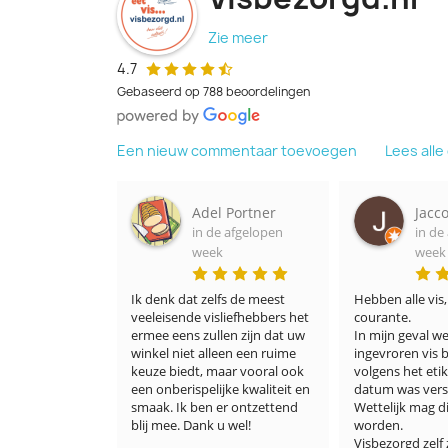
Zie meer
4.7
Gebaseerd op 788 beoordelingen
Een nieuw commentaar toevoegen
Lees all
 Portner
Jacco Minnaar
Emil
 afgelopen
in de afgelopen
Kars
week
in de
week
s de meest 
Hebben alle vis, ook minder 
iefhebbers het 
courante.

Super blij met mi
n zijn dat uw 
In mijn geval werd dure 
Goede kwaliteit,
en een ruime 
ingevroren vis bezorgd waar 
verpakt en wat 
ar vooral ook 
volgens het etiket de THT 
vergeleken bij 
ke kwaliteit en 
datum was verstreken. 
Zou dit iederee
r ontzettend 
Wettelijk mag dit verkocht 
zal zeker vaker 
 wel!
worden.

Visbezorgd zelf zegt dat ze het 