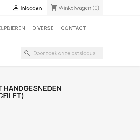
shopping_cart

Winkelwagen
(0)
Inloggen
ELPDIEREN
DIVERSE
CONTACT
search
KT HANDGESNEDEN
FILET)