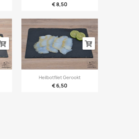
€ 8,50
Snel bekijken

Heilbotfilet Gerookt
€ 6,50