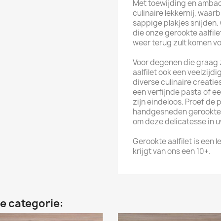
Met toewijding en ambac
culinaire lekkernij, waarbi
sappige plakjes snijden.
die onze gerookte aalfi
weer terug zult komen vo
Voor degenen die graag z
aalfilet ook een veelzijd
diverse culinaire creati
een verfijnde pasta of e
zijn eindeloos. Proef de
handgesneden gerookte a
om deze delicatesse in u
Gerookte aalfilet is een
krijgt van ons een 10+.
e categorie: