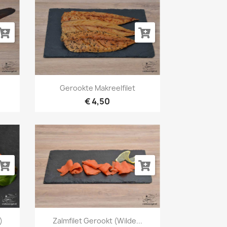
Snel bekijken

Gerookte Makreelfilet
€ 4,50
Snel bekijken

)
Zalmfilet Gerookt (wilde...