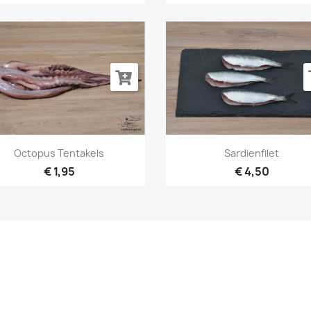
Snel bekijken
Snel bekijken


Octopus Tentakels
Sardienfilet
€ 1,95
€ 4,50