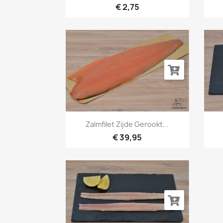
€ 2,75
Snel bekijken

Zalmfilet Zijde Gerookt...
€ 39,95