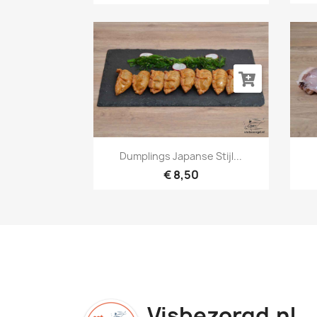
Snel bekijken

Dumplings Japanse Stijl...
€ 8,50
Visbezorgd.nl