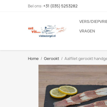
Bel ons:
+31 (035) 5253282
VERS/DIEPVRI
VRAGEN
Home
Gerookt
Aalfilet gerookt handg