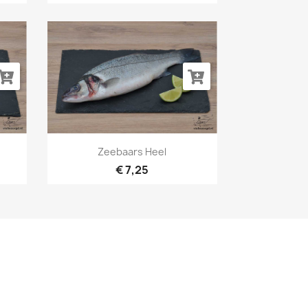
Snel bekijken

Zeebaars Heel
€ 7,25