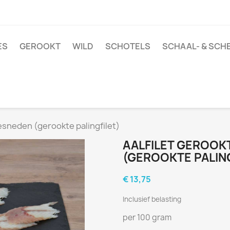
ES
GEROOKT
WILD
SCHOTELS
SCHAAL- & SCH
esneden (gerookte palingfilet)
AALFILET GEROO
(GEROOKTE PALING
€ 13,75
Inclusief belasting
per 100 gram