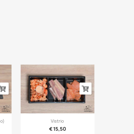
Snel bekijken

lo)
Vistrio
€ 15,50