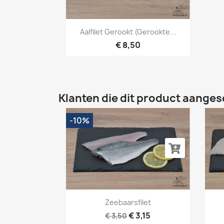
Snel bekijken

Aalfilet Gerookt (gerookte...
€ 8,50
Klanten die dit product aanges
-10%
Snel bekijken

Zeebaarsfilet
€ 3,15
€ 3,50