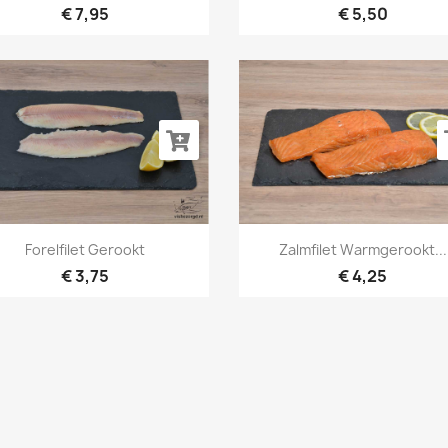
€ 7,95
€ 5,50
Snel bekijken
Snel bekijken


Forelfilet Gerookt
Zalmfilet Warmgerookt...
€ 3,75
€ 4,25