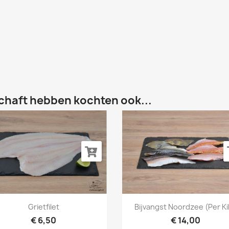
chaft hebben kochten ook...
Snel bekijken
Snel bekijken


Grietfilet
Bijvangst Noordzee (per Ki
€ 6,50
€ 14,00