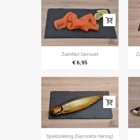
Snel bekijken

Zalmfilet Gerookt
Z
€ 6,95
Snel bekijken

Spekbokking (gerookte Haring)