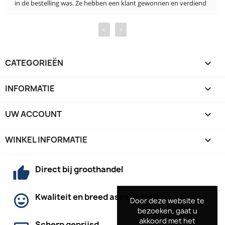
in de bestelling was. Ze hebben een klant gewonnen en verdiend
‹
›
CATEGORIEËN

INFORMATIE

UW ACCOUNT

WINKEL INFORMATIE
keyboard_arrow_down
Direct bij groothandel
Kwaliteit en breed assortiment
Door deze website te
Door deze website te
bezoeken, gaat u
bezoeken, gaat u
akkoord met het
akkoord met het
Scherp geprijsd