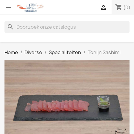
shopping_cart


(0)
search
Home
Diverse
Specialiteiten
Tonijn Sashimi