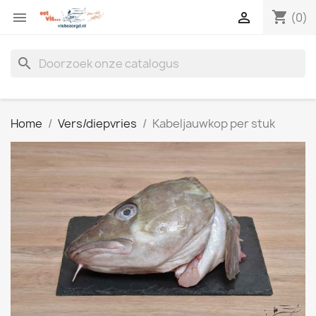
shopping_cart


(0)
search
Home
Vers/diepvries
Kabeljauwkop per stuk