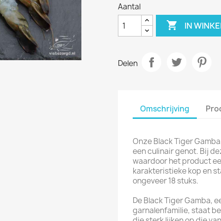
Aantal

IN WINK
Delen
Omschrijving
Pro
Onze Black Tiger Gamba,
een culinair genot. Bij de
waardoor het product een
karakteristieke kop en st
ongeveer 18 stuks.
De Black Tiger Gamba, e
garnalenfamilie, staat b
die sterk lijken op die v