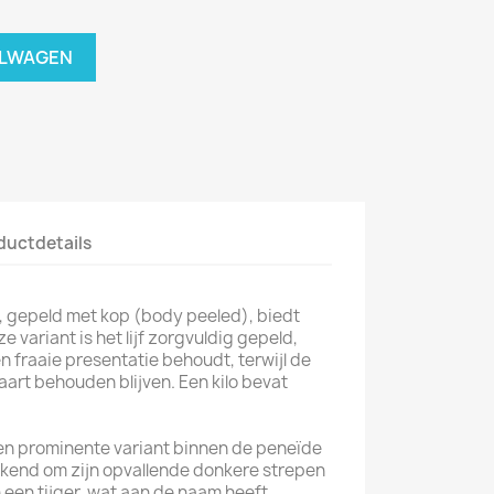
ELWAGEN
ductdetails
 gepeld met kop (body peeled), biedt
ze variant is het lijf zorgvuldig gepeld,
 fraaie presentatie behoudt, terwijl de
aart behouden blijven. Een kilo bevat
en prominente variant binnen de peneïde
ekend om zijn opvallende donkere strepen
an een tijger, wat aan de naam heeft