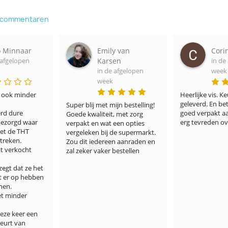
e commentaren
y van
Corine Thier
Inek
en
in de afgelopen
in de
 afgelopen
week
week
Heerlijke vis. Keurig op tijd 
Super, lekker . Z
geleverd. En betaalbaar. Komt 
goed verpakt uit
jn bestelling! 
goed verpakt aan. We zijn er 
fijn vond, dat de
 met zorg 
erg tevreden over.
schoongemaakt w
een opties 
daar tegen op. 
de supermarkt. 
service. Het was
n aanraden en 
goede bbq feest 
bestellen
Dankjewel voor ju
visproducten. D
verdiend, voor j