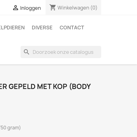
shopping_cart

Winkelwagen
(0)
Inloggen
ELPDIEREN
DIVERSE
CONTACT
search
ER GEPELD MET KOP (BODY
 750 gram)