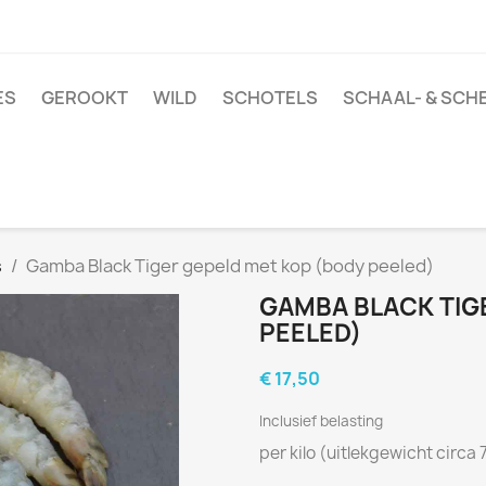
ES
GEROOKT
WILD
SCHOTELS
SCHAAL- & SCH
s
Gamba Black Tiger gepeld met kop (body peeled)
GAMBA BLACK TIG
PEELED)
€ 17,50
Inclusief belasting
per kilo (uitlekgewicht circa