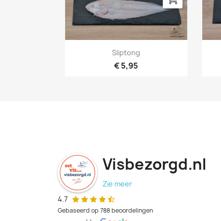
Snel bekijken

Sliptong
€ 5,95
Visbezorgd.nl
Zie meer
4.7
Gebaseerd op 788 beoordelingen