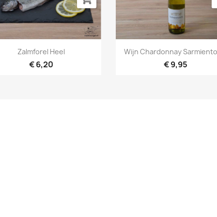
Snel bekijken
Snel bekijken


Zalmforel Heel
Wijn Chardonnay Sarmientos
€ 6,20
€ 9,95