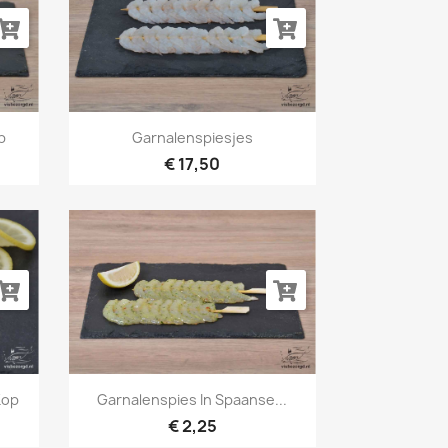
Snel bekijken

p
Garnalenspiesjes
€ 17,50
Snel bekijken

Kop
Garnalenspies In Spaanse...
€ 2,25