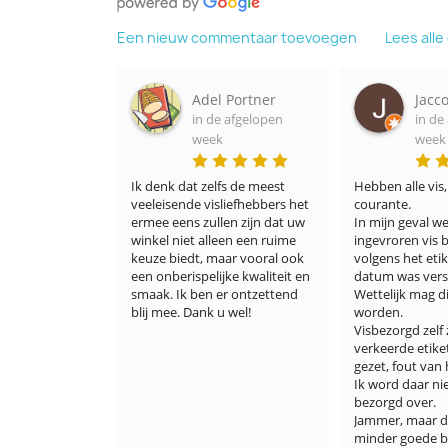
Een nieuw commentaar toevoegen
Lees all
 Portner
Jacco Minnaar
Emil
 afgelopen
in de afgelopen
Kars
week
in de
week
s de meest 
Hebben alle vis, ook minder 
iefhebbers het 
courante.

Super blij met mi
n zijn dat uw 
In mijn geval werd dure 
Goede kwaliteit,
en een ruime 
ingevroren vis bezorgd waar 
verpakt en wat 
ar vooral ook 
volgens het etiket de THT 
vergeleken bij 
ke kwaliteit en 
datum was verstreken. 
Zou dit iederee
r ontzettend 
Wettelijk mag dit verkocht 
zal zeker vaker 
 wel!
worden.

Visbezorgd zelf zegt dat ze het 
verkeerde etiket er op hebben 
gezet, fout van hen.

Ik word daar niet minder 
bezorgd over.

Jammer, maar deze keer een 
minder goede beurt van 