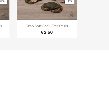
Snel bekijken

...
Crab Soft Shell (per Stuk)
€ 2,50