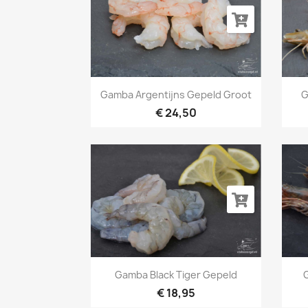
Snel bekijken

Gamba Argentijns Gepeld Groot
G
€ 24,50
Snel bekijken

Gamba Black Tiger Gepeld
€ 18,95