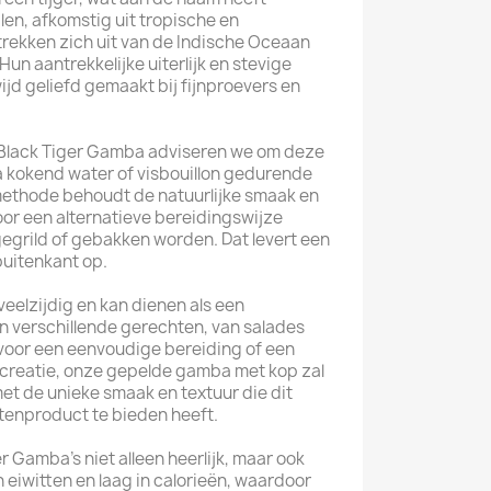
en, afkomstig uit tropische en
rekken zich uit van de Indische Oceaan
Hun aantrekkelijke uiterlijk en stevige
jd geliefd gemaakt bij fijnproevers en
 Black Tiger Gamba adviseren we om deze
a kokend water of visbouillon gedurende
ethode behoudt de natuurlijke smaak en
or een alternatieve bereidingswijze
egrild of gebakken worden. Dat levert een
buitenkant op.
veelzijdig en kan dienen als een
 in verschillende gerechten, van salades
t voor een eenvoudige bereiding of een
 creatie, onze gepelde gamba met kop zal
et de unieke smaak en textuur die dit
enproduct te bieden heeft.
r Gamba's niet alleen heerlijk, maar ook
 eiwitten en laag in calorieën, waardoor