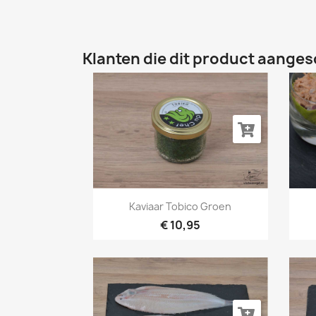
Klanten die dit product aanges
Snel bekijken

Kaviaar Tobico Groen
€ 10,95