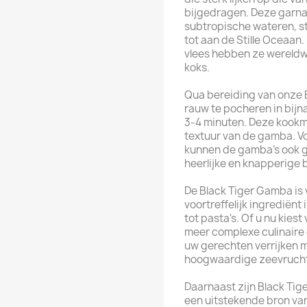
bijgedragen. Deze garnal
subtropische wateren, st
tot aan de Stille Oceaan. 
vlees hebben ze wereldwi
koks.
Qua bereiding van onze
rauw te pocheren in bijn
3-4 minuten. Deze kookm
textuur van de gamba. Vo
kunnen de gamba's ook g
heerlijke en knapperige 
De Black Tiger Gamba is 
voortreffelijk ingrediënt
tot pasta's. Of u nu kies
meer complexe culinaire
uw gerechten verrijken m
hoogwaardige zeevrucht
Daarnaast zijn Black Tige
een uitstekende bron van