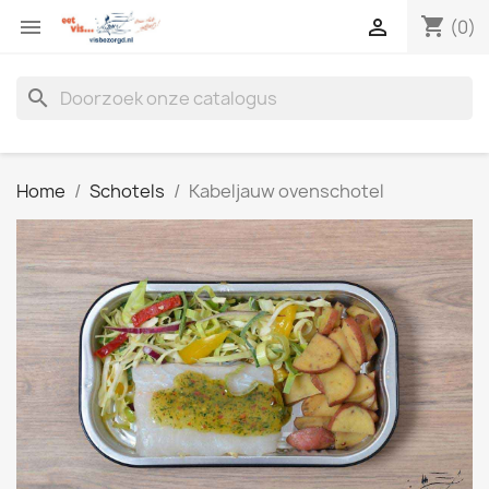
shopping_cart


(0)
search
Home
Schotels
Kabeljauw ovenschotel