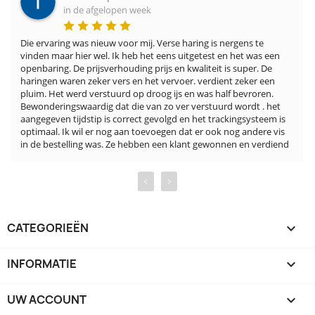
in de afgelopen week
Die ervaring was nieuw voor mij. Verse haring is nergens te 
vinden maar hier wel. Ik heb het eens uitgetest en het was een 
openbaring. De prijsverhouding prijs en kwaliteit is super. De 
haringen waren zeker vers en het vervoer. verdient zeker een 
pluim. Het werd verstuurd op droog ijs en was half bevroren. 
Bewonderingswaardig dat die van zo ver verstuurd wordt . het 
aangegeven tijdstip is correct gevolgd en het trackingsysteem is 
optimaal. Ik wil er nog aan toevoegen dat er ook nog andere vis 
in de bestelling was. Ze hebben een klant gewonnen en verdiend
‹
›
CATEGORIEËN

INFORMATIE

UW ACCOUNT
