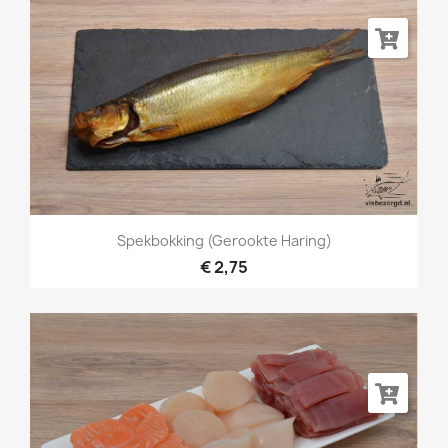
Spekbokking (gerookte Haring)
€ 2,75