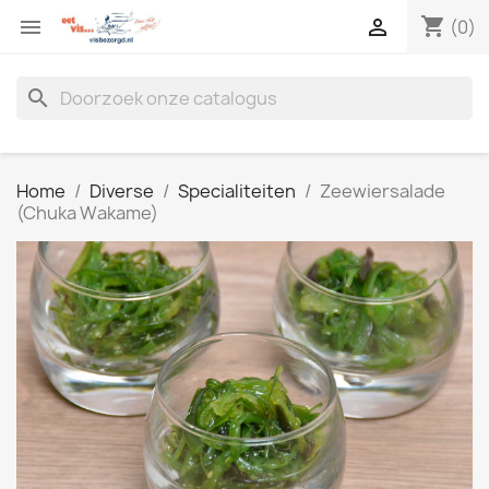
shopping_cart


(0)
search
Home
Diverse
Specialiteiten
Zeewiersalade
(Chuka Wakame)