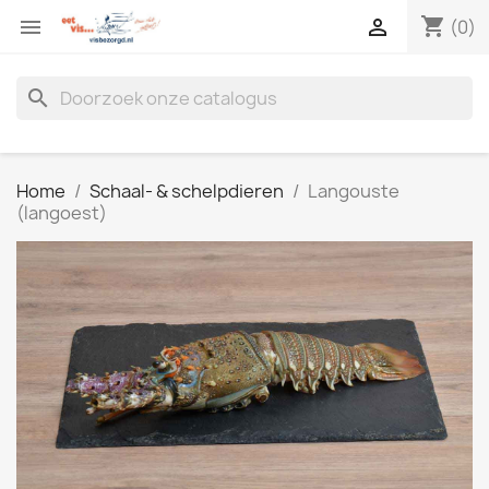
shopping_cart


(0)
search
Home
Schaal- & schelpdieren
Langouste
(langoest)