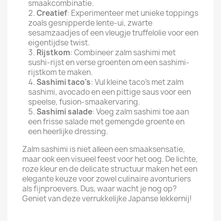
smaakcombinatie.
Creatief
: Experimenteer met unieke toppings
zoals gesnipperde lente-ui, zwarte
sesamzaadjes of een vleugje truffelolie voor een
eigentijdse twist.
Rijstkom
: Combineer zalm sashimi met
sushi-rijst en verse groenten om een sashimi-
rijstkom te maken.
Sashimi taco's
: Vul kleine taco's met zalm
sashimi, avocado en een pittige saus voor een
speelse, fusion-smaakervaring.
Sashimi salade
: Voeg zalm sashimi toe aan
een frisse salade met gemengde groente en
een heerlijke dressing.
Zalm sashimi is niet alleen een smaaksensatie,
maar ook een visueel feest voor het oog. De lichte,
roze kleur en de delicate structuur maken het een
elegante keuze voor zowel culinaire avonturiers
als fijnproevers. Dus, waar wacht je nog op?
Geniet van deze verrukkelijke Japanse lekkernij!