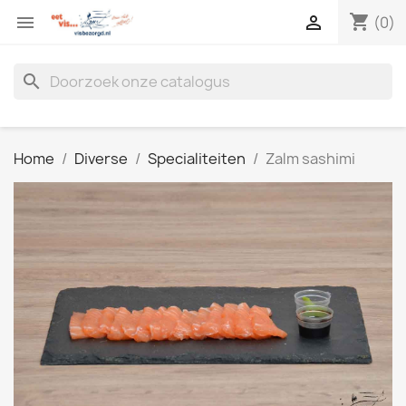
shopping_cart


(0)
search
Home
Diverse
Specialiteiten
Zalm sashimi