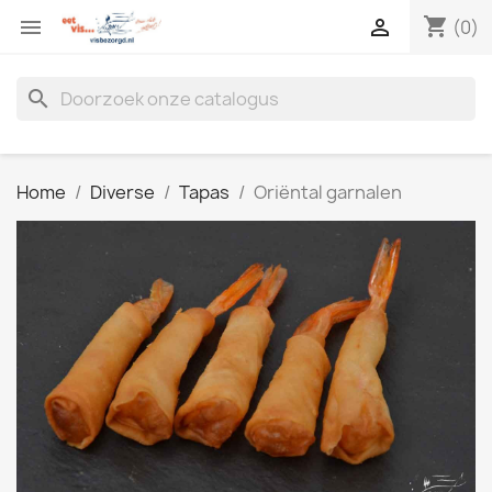
shopping_cart


(0)
search
Home
Diverse
Tapas
Oriëntal garnalen