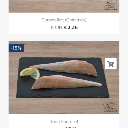
Corvinafilet (ombervis)
€ 3,36
€ 3,95
-15%
Rode Poonfilet