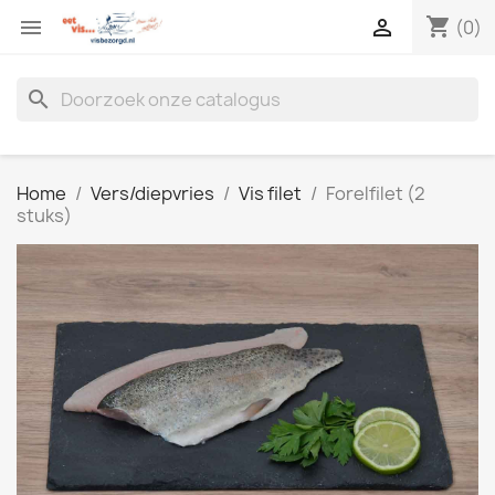
shopping_cart


(0)
search
Home
Vers/diepvries
Vis filet
Forelfilet (2
stuks)