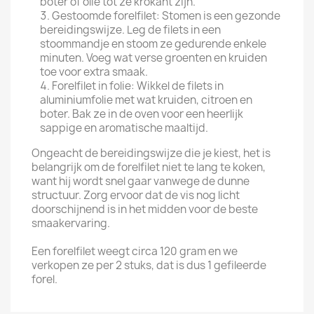
boter of olie tot ze krokant zijn.
Gestoomde forelfilet: Stomen is een gezonde
bereidingswijze. Leg de filets in een
stoommandje en stoom ze gedurende enkele
minuten. Voeg wat verse groenten en kruiden
toe voor extra smaak.
Forelfilet in folie: Wikkel de filets in
aluminiumfolie met wat kruiden, citroen en
boter. Bak ze in de oven voor een heerlijk
sappige en aromatische maaltijd.
Ongeacht de bereidingswijze die je kiest, het is
belangrijk om de forelfilet niet te lang te koken,
want hij wordt snel gaar vanwege de dunne
structuur. Zorg ervoor dat de vis nog licht
doorschijnend is in het midden voor de beste
smaakervaring.
Een forelfilet weegt circa 120 gram en we
verkopen ze per 2 stuks, dat is dus 1 gefileerde
forel.