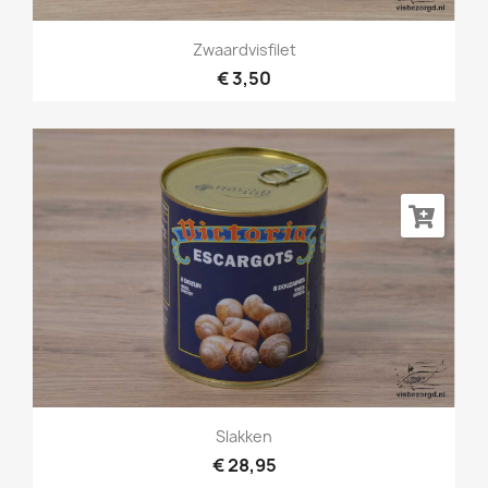
Zwaardvisfilet
€ 3,50
Slakken
€ 28,95