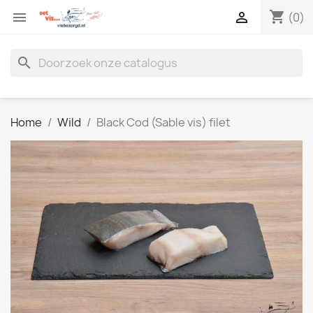
shopping_cart


(0)
search
Home
Wild
Black Cod (Sable vis) filet