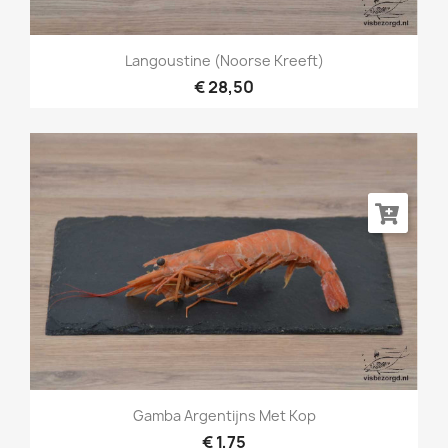
Langoustine (Noorse Kreeft)
€ 28,50
Gamba Argentijns Met Kop
€ 1,75