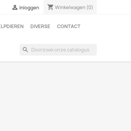
shopping_cart

Winkelwagen
(0)
Inloggen
ELPDIEREN
DIVERSE
CONTACT
search