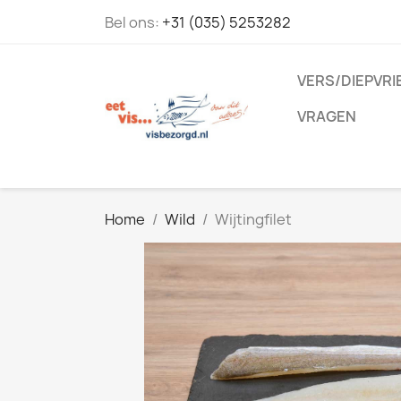
Bel ons:
+31 (035) 5253282
VERS/DIEPVRI
VRAGEN
Home
Wild
Wijtingfilet