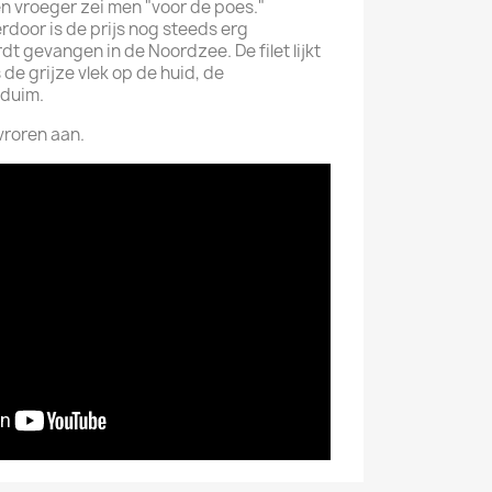
en vroeger zei men "voor de poes."
erdoor is de prijs nog steeds erg
rdt gevangen in de Noordzee. De filet lijkt
 de grijze vlek op de huid, de
 duim.
vroren aan.