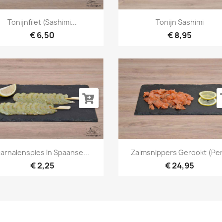
Snel bekijken
Snel bekijken


Tonijnfilet (sashimi...
Tonijn Sashimi
€ 6,50
€ 8,95
Snel bekijken
Snel bekijken


arnalenspies In Spaanse...
Zalmsnippers Gerookt (per.
€ 2,25
€ 24,95