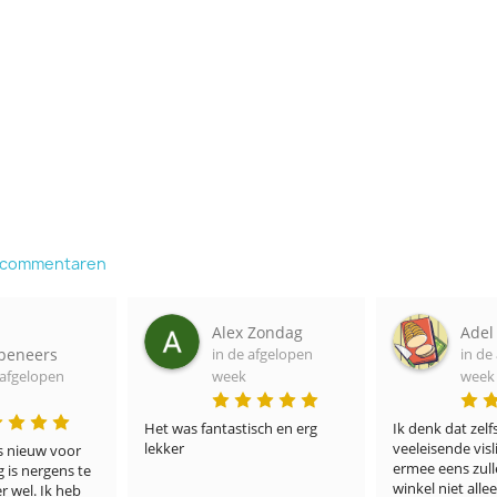
e commentaren
 Zondag
Adel Portner
Jacc
 afgelopen
in de afgelopen
in de
week
week
sch en erg 
Ik denk dat zelfs de meest 
Hebben alle vis,
veeleisende visliefhebbers het 
courante.

ermee eens zullen zijn dat uw 
In mijn geval we
winkel niet alleen een ruime 
ingevroren vis 