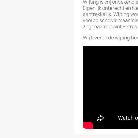
Wijting is vrij onbekend 
Eigenlijk onterecht en hi
aantrekkelijk. Wijting wo
veel op schelvis maar mis
zogenaamde sint Petrus
Wij leveren de wijting be