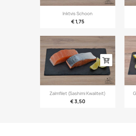
Snel bekijken

Inktvis Schoon
€ 1,75
Snel bekijken

Zalmfilet (sashimi Kwaliteit)
G
€ 3,50