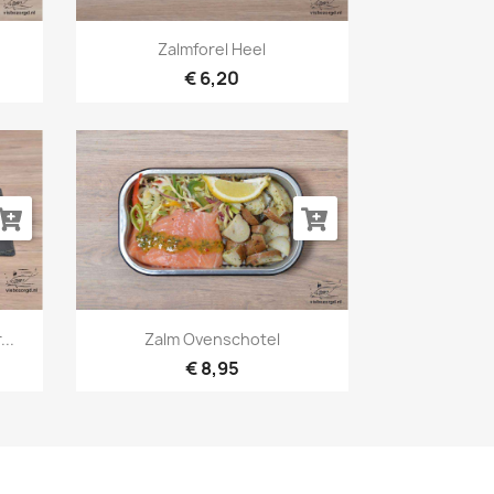
Snel bekijken

Zalmforel Heel
€ 6,20
Snel bekijken

..
Zalm Ovenschotel
€ 8,95