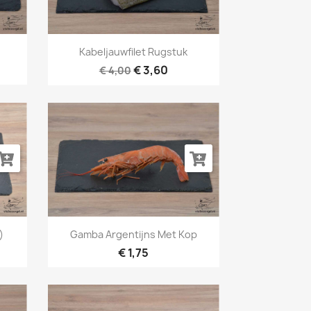
Snel bekijken

Kabeljauwfilet Rugstuk
€ 3,60
€ 4,00
Snel bekijken

)
Gamba Argentijns Met Kop
€ 1,75