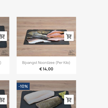
Snel bekijken

)
Bijvangst Noordzee (per Kilo)
€ 14,00
-10%