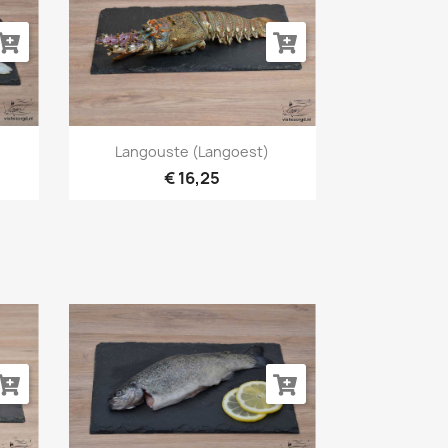
Snel bekijken

Langouste (langoest)
€ 16,25