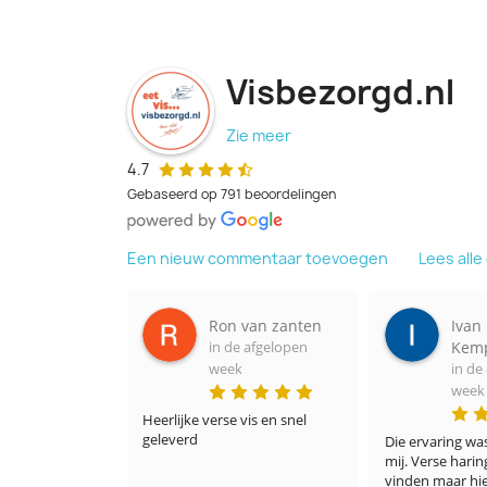
Visbezorgd.nl
Zie meer
4.7
Gebaseerd op 791 beoordelingen
Een nieuw commentaar toevoegen
Lees all
van zanten
Ivan
Alex
 afgelopen
Kempeneers
in de
in de afgelopen
week
week
is en snel 
Het was fantasti
lekker
Die ervaring was nieuw voor 
mij. Verse haring is nergens te 
vinden maar hier wel. Ik heb 