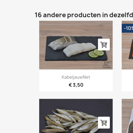
16 andere producten in dezelfd
-10
Snel bekijken

Kabeljauwfilet
€ 3,50