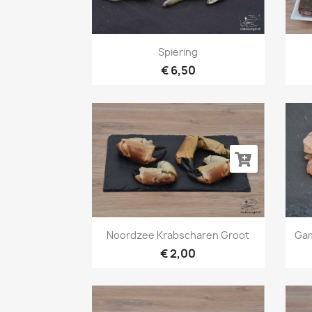
Snel bekijken

Spiering
€ 6,50
Snel bekijken

Noordzee Krabscharen Groot
Gam
€ 2,00