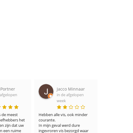
o Minnaar
Ron van zanten
Ivan
 afgelopen
in de afgelopen
Kem
week
in de
week
 ook minder 
Heerlijke verse vis en snel 
geleverd
Die ervaring wa
rd dure 
mij. Verse haring
bezorgd waar 
vinden maar hier