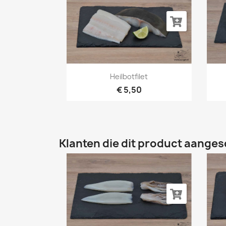
Snel bekijken

Heilbotfilet
€ 5,50
Klanten die dit product aanges