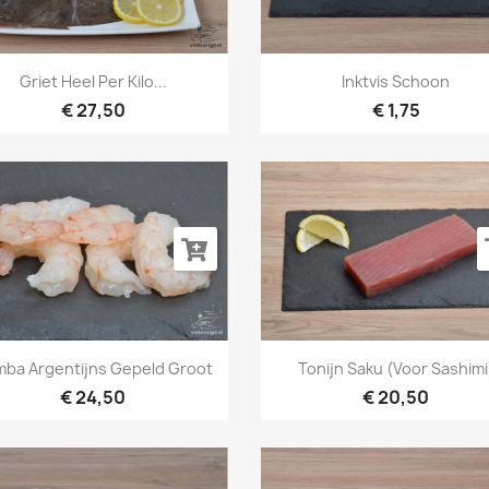
Snel bekijken
Snel bekijken


Griet Heel Per Kilo...
Inktvis Schoon
€ 27,50
€ 1,75
Snel bekijken
Snel bekijken


ba Argentijns Gepeld Groot
Tonijn Saku (voor Sashimi
€ 24,50
€ 20,50