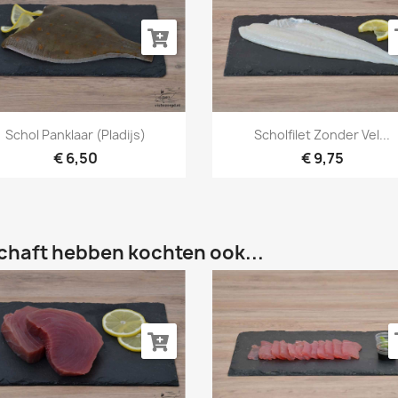
Snel bekijken
Snel bekijken


Schol Panklaar (Pladijs)
Scholfilet Zonder Vel...
€ 6,50
€ 9,75
chaft hebben kochten ook...