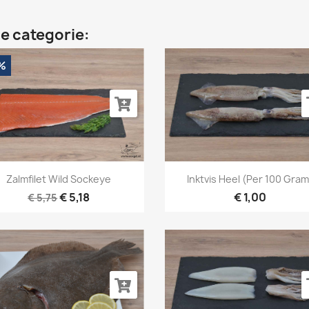
e categorie:
%
Snel bekijken
Snel bekijken


Zalmfilet Wild Sockeye
Inktvis Heel (per 100 Gram
€ 5,18
€ 1,00
€ 5,75