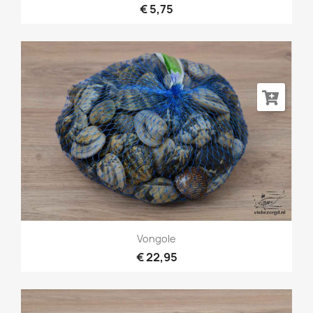
€ 5,75
Vongole
€ 22,95