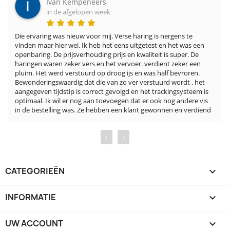
Ivan Kempeneers
in de afgelopen week
Die ervaring was nieuw voor mij. Verse haring is nergens te 
vinden maar hier wel. Ik heb het eens uitgetest en het was een 
openbaring. De prijsverhouding prijs en kwaliteit is super. De 
haringen waren zeker vers en het vervoer. verdient zeker een 
pluim. Het werd verstuurd op droog ijs en was half bevroren. 
Bewonderingswaardig dat die van zo ver verstuurd wordt . het 
aangegeven tijdstip is correct gevolgd en het trackingsysteem is 
optimaal. Ik wil er nog aan toevoegen dat er ook nog andere vis 
in de bestelling was. Ze hebben een klant gewonnen en verdiend
‹
›
CATEGORIEËN

INFORMATIE

UW ACCOUNT
